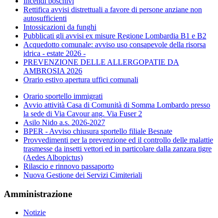
Incendi boschivi
Rettifica avvisi distrettuali a favore di persone anziane non
autosufficienti
Intossicazioni da funghi
Pubblicati gli avvisi ex misure Regione Lombardia B1 e B2
Acquedotto comunale: avviso uso consapevole della risorsa
idrica - estate 2026 -
PREVENZIONE DELLE ALLERGOPATIE DA
AMBROSIA 2026
Orario estivo apertura uffici comunali
Orario sportello immigrati
Avvio attività Casa di Comunità di Somma Lombardo presso
la sede di Via Cavour ang. Via Fuser 2
Asilo Nido a.s. 2026-2027
BPER - Avviso chiusura sportello filiale Besnate
Provvedimenti per la prevenzione ed il controllo delle malattie
trasmesse da insetti vettori ed in particolare dalla zanzara tigre
(Aedes Albopictus)
Rilascio e rinnovo passaporto
Nuova Gestione dei Servizi Cimiteriali
Amministrazione
Notizie