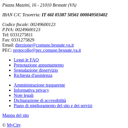
Piazza Mazzini, 16 - 21010 Besnate (VA)
IBAN C/C Tesoreria:
IT 66I 05387 50561 000049503402
Codice fiscale: 00249600123
P.IVA: 00249600123
Tel: 0331275811
Fax: 0331275829
Email:
direzione@comune.besnate.va.it
PEC:
protocollo@pec.comune.besnate.va.it
Leggi le FAQ
Prenotazione appuntamento
Segnalazione disservizio
Richiesta d'assistenza
Amministrazione trasparente
Informativa privacy
Note legali
Dichiarazione di accessibilità
Piano di miglioramento del sito e dei servizi
Mappa del sito
©
MyCity