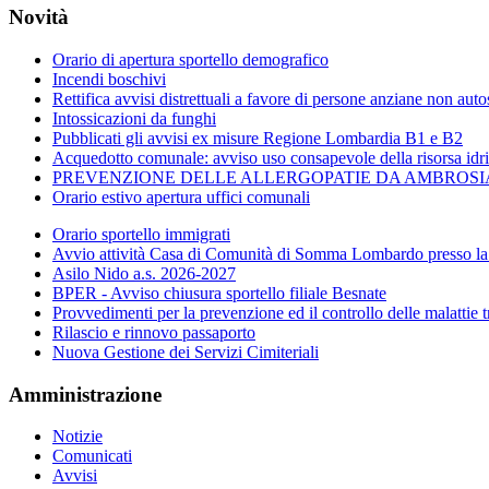
Novità
Orario di apertura sportello demografico
Incendi boschivi
Rettifica avvisi distrettuali a favore di persone anziane non auto
Intossicazioni da funghi
Pubblicati gli avvisi ex misure Regione Lombardia B1 e B2
Acquedotto comunale: avviso uso consapevole della risorsa idric
PREVENZIONE DELLE ALLERGOPATIE DA AMBROSIA
Orario estivo apertura uffici comunali
Orario sportello immigrati
Avvio attività Casa di Comunità di Somma Lombardo presso la 
Asilo Nido a.s. 2026-2027
BPER - Avviso chiusura sportello filiale Besnate
Provvedimenti per la prevenzione ed il controllo delle malattie t
Rilascio e rinnovo passaporto
Nuova Gestione dei Servizi Cimiteriali
Amministrazione
Notizie
Comunicati
Avvisi