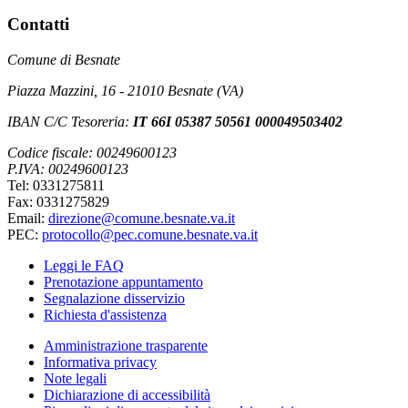
Contatti
Comune di Besnate
Piazza Mazzini, 16 - 21010 Besnate (VA)
IBAN C/C Tesoreria:
IT 66I 05387 50561 000049503402
Codice fiscale: 00249600123
P.IVA: 00249600123
Tel: 0331275811
Fax: 0331275829
Email:
direzione@comune.besnate.va.it
PEC:
protocollo@pec.comune.besnate.va.it
Leggi le FAQ
Prenotazione appuntamento
Segnalazione disservizio
Richiesta d'assistenza
Amministrazione trasparente
Informativa privacy
Note legali
Dichiarazione di accessibilità