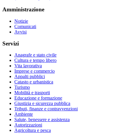
Amministrazione
Notizie
Comunicati
Avvisi
Servizi
Anagrafe e stato civile
Cultura e tempo libero
Vita lavorativa
Imprese e commercio
Appalti pubblici
Catasto e urbanistica
Turismo
Mobilità e trasporti
Educazione e formazione
Giustizia e sicurezza pubblica
Tributi, finanze e contravvenzioni
Ambiente
Salute, benessere e assistenza
Autorizzazioni
Agricoltura e pesca