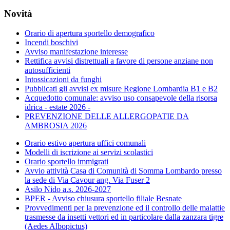
Novità
Orario di apertura sportello demografico
Incendi boschivi
Avviso manifestazione interesse
Rettifica avvisi distrettuali a favore di persone anziane non
autosufficienti
Intossicazioni da funghi
Pubblicati gli avvisi ex misure Regione Lombardia B1 e B2
Acquedotto comunale: avviso uso consapevole della risorsa
idrica - estate 2026 -
PREVENZIONE DELLE ALLERGOPATIE DA
AMBROSIA 2026
Orario estivo apertura uffici comunali
Modelli di iscrizione ai servizi scolastici
Orario sportello immigrati
Avvio attività Casa di Comunità di Somma Lombardo presso
la sede di Via Cavour ang. Via Fuser 2
Asilo Nido a.s. 2026-2027
BPER - Avviso chiusura sportello filiale Besnate
Provvedimenti per la prevenzione ed il controllo delle malattie
trasmesse da insetti vettori ed in particolare dalla zanzara tigre
(Aedes Albopictus)