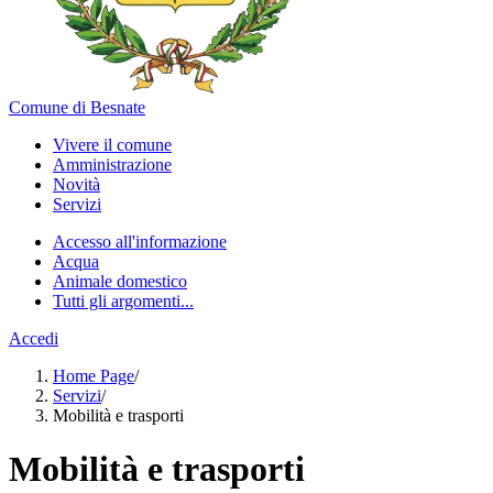
Comune di Besnate
Vivere il comune
Amministrazione
Novità
Servizi
Accesso all'informazione
Acqua
Animale domestico
Tutti gli argomenti...
Accedi
Home Page
/
Servizi
/
Mobilità e trasporti
Mobilità e trasporti