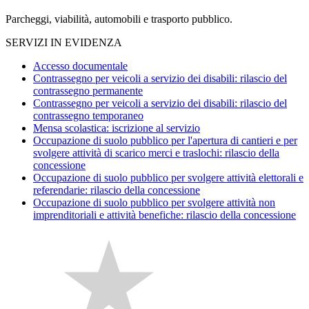
Parcheggi, viabilità, automobili e trasporto pubblico.
SERVIZI IN EVIDENZA
Accesso documentale
Contrassegno per veicoli a servizio dei disabili: rilascio del
contrassegno permanente
Contrassegno per veicoli a servizio dei disabili: rilascio del
contrassegno temporaneo
Mensa scolastica: iscrizione al servizio
Occupazione di suolo pubblico per l'apertura di cantieri e per
svolgere attività di scarico merci e traslochi: rilascio della
concessione
Occupazione di suolo pubblico per svolgere attività elettorali e
referendarie: rilascio della concessione
Occupazione di suolo pubblico per svolgere attività non
imprenditoriali e attività benefiche: rilascio della concessione