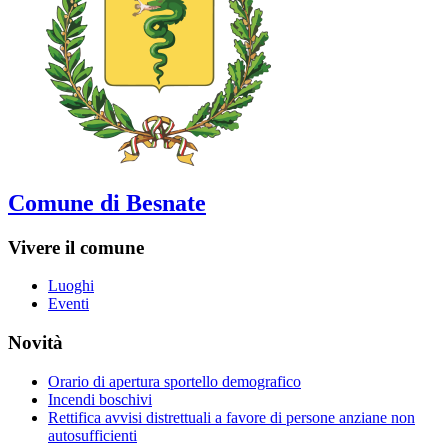
Comune di Besnate
Vivere il comune
Luoghi
Eventi
Novità
Orario di apertura sportello demografico
Incendi boschivi
Rettifica avvisi distrettuali a favore di persone anziane non
autosufficienti