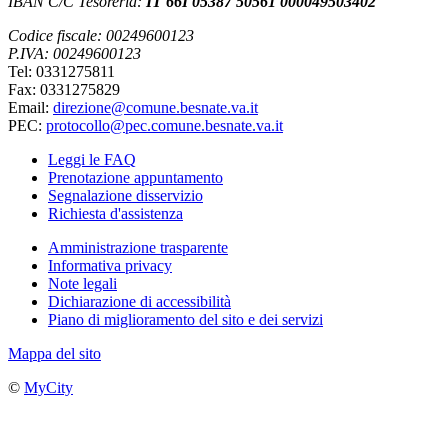
IBAN C/C Tesoreria:
IT 66I 05387 50561 000049503402
Codice fiscale: 00249600123
P.IVA: 00249600123
Tel: 0331275811
Fax: 0331275829
Email:
direzione@comune.besnate.va.it
PEC:
protocollo@pec.comune.besnate.va.it
Leggi le FAQ
Prenotazione appuntamento
Segnalazione disservizio
Richiesta d'assistenza
Amministrazione trasparente
Informativa privacy
Note legali
Dichiarazione di accessibilità
Piano di miglioramento del sito e dei servizi
Mappa del sito
©
MyCity