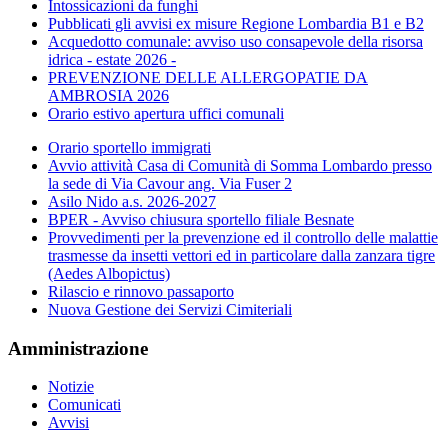
Intossicazioni da funghi
Pubblicati gli avvisi ex misure Regione Lombardia B1 e B2
Acquedotto comunale: avviso uso consapevole della risorsa
idrica - estate 2026 -
PREVENZIONE DELLE ALLERGOPATIE DA
AMBROSIA 2026
Orario estivo apertura uffici comunali
Orario sportello immigrati
Avvio attività Casa di Comunità di Somma Lombardo presso
la sede di Via Cavour ang. Via Fuser 2
Asilo Nido a.s. 2026-2027
BPER - Avviso chiusura sportello filiale Besnate
Provvedimenti per la prevenzione ed il controllo delle malattie
trasmesse da insetti vettori ed in particolare dalla zanzara tigre
(Aedes Albopictus)
Rilascio e rinnovo passaporto
Nuova Gestione dei Servizi Cimiteriali
Amministrazione
Notizie
Comunicati
Avvisi