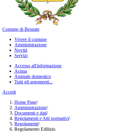
Comune di Besnate
Vivere il comune
Amministrazione
Novità
Servizi
Accesso all'informazione
Acqua
Animale domestico
Tutti gli argomenti...
Accedi
Home Page
/
Amministrazione
/
Documenti e dati
/
Regolamenti e Atti normativi
/
Regolamenti
/
Regolamento Edilizio