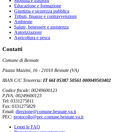
Mobilità e trasporti
Educazione e formazione
Giustizia e sicurezza pubblica
Tributi, finanze e contravvenzioni
Ambiente
Salute, benessere e assistenza
Autorizzazioni
Agricoltura e pesca
Contatti
Comune di Besnate
Piazza Mazzini, 16 - 21010 Besnate (VA)
IBAN C/C Tesoreria:
IT 66I 05387 50561 000049503402
Codice fiscale: 00249600123
P.IVA: 00249600123
Tel: 0331275811
Fax: 0331275829
Email:
direzione@comune.besnate.va.it
PEC:
protocollo@pec.comune.besnate.va.it
Leggi le FAQ