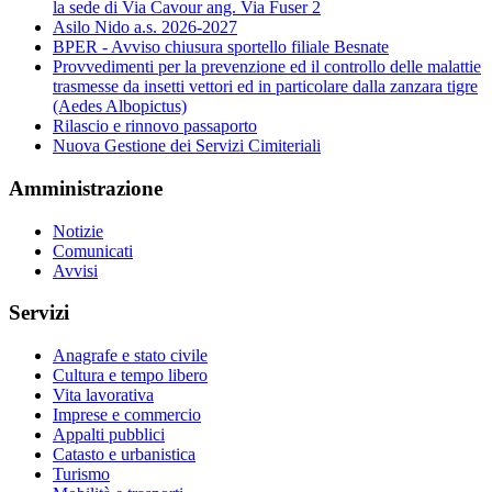
la sede di Via Cavour ang. Via Fuser 2
Asilo Nido a.s. 2026-2027
BPER - Avviso chiusura sportello filiale Besnate
Provvedimenti per la prevenzione ed il controllo delle malattie
trasmesse da insetti vettori ed in particolare dalla zanzara tigre
(Aedes Albopictus)
Rilascio e rinnovo passaporto
Nuova Gestione dei Servizi Cimiteriali
Amministrazione
Notizie
Comunicati
Avvisi
Servizi
Anagrafe e stato civile
Cultura e tempo libero
Vita lavorativa
Imprese e commercio
Appalti pubblici
Catasto e urbanistica
Turismo