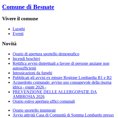
Comune di Besnate
Vivere il comune
Luoghi
Eventi
Novità
Orario di apertura sportello demografico
Incendi boschivi
Rettifica avvisi distrettuali a favore di persone anziane non
autosufficienti
Intossicazioni da funghi
Pubblicati gli avvisi ex misure Regione Lombardia B1 e B2
Acquedotto comunale: avviso uso consapevole della risorsa
idrica - estate 2026 -
PREVENZIONE DELLE ALLERGOPATIE DA
AMBROSIA 2026
Orario estivo apertura uffici comunali
Orario sportello immigrati
Avvio attività Casa di Comunità di Somma Lombardo presso