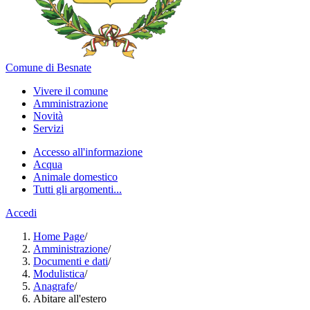
Comune di Besnate
Vivere il comune
Amministrazione
Novità
Servizi
Accesso all'informazione
Acqua
Animale domestico
Tutti gli argomenti...
Accedi
Home Page
/
Amministrazione
/
Documenti e dati
/
Modulistica
/
Anagrafe
/
Abitare all'estero