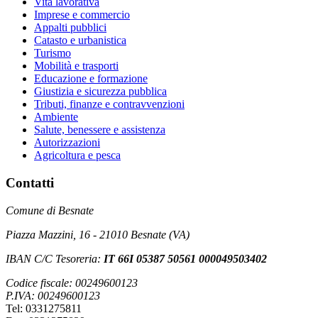
Vita lavorativa
Imprese e commercio
Appalti pubblici
Catasto e urbanistica
Turismo
Mobilità e trasporti
Educazione e formazione
Giustizia e sicurezza pubblica
Tributi, finanze e contravvenzioni
Ambiente
Salute, benessere e assistenza
Autorizzazioni
Agricoltura e pesca
Contatti
Comune di Besnate
Piazza Mazzini, 16 - 21010 Besnate (VA)
IBAN C/C Tesoreria:
IT 66I 05387 50561 000049503402
Codice fiscale: 00249600123
P.IVA: 00249600123
Tel: 0331275811