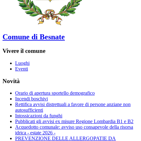
Comune di Besnate
Vivere il comune
Luoghi
Eventi
Novità
Orario di apertura sportello demografico
Incendi boschivi
Rettifica avvisi distrettuali a favore di persone anziane non
autosufficienti
Intossicazioni da funghi
Pubblicati gli avvisi ex misure Regione Lombardia B1 e B2
Acquedotto comunale: avviso uso consapevole della risorsa
idrica - estate 2026 -
PREVENZIONE DELLE ALLERGOPATIE DA