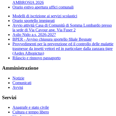
AMBROSIA 2026
Orario estivo apertura uffici comunali
Modelli di iscrizione ai servizi scolastici
Orario sportello immigrati
Avvio attività Casa di Comunità di Somma Lombardo presso
la sede di Via Cavour ang. Via Fuser 2
Asilo Nido a.s. 2026-2027
BPER - Avviso chiusura sportello filiale Besnate
Provvedimenti per la prevenzione ed il controllo delle malattie
trasmesse da insetti vettori ed in particolare dalla zanzara tigre
(Aedes Albopictus)
Rilascio e rinnovo passaporto
Amministrazione
Notizie
Comunicati
Avvisi
Servizi
Anagrafe e stato civile
Cultura e tempo libero