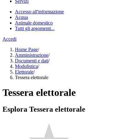
Servizi
Accesso all'informazione
Acqua
Animale domestico
Tutti gli argomenti...
Accedi
Home Page
/
Amministrazione
/
Documenti e dati
/
Modulistica
/
Elettorale
/
Tessera elettorale
Tessera elettorale
Esplora Tessera elettorale