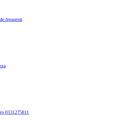
de frequenti
enza
ero 0331275811