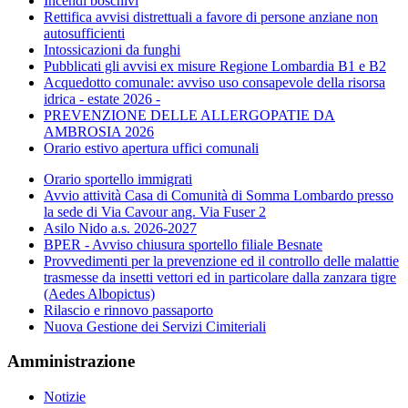
Incendi boschivi
Rettifica avvisi distrettuali a favore di persone anziane non
autosufficienti
Intossicazioni da funghi
Pubblicati gli avvisi ex misure Regione Lombardia B1 e B2
Acquedotto comunale: avviso uso consapevole della risorsa
idrica - estate 2026 -
PREVENZIONE DELLE ALLERGOPATIE DA
AMBROSIA 2026
Orario estivo apertura uffici comunali
Orario sportello immigrati
Avvio attività Casa di Comunità di Somma Lombardo presso
la sede di Via Cavour ang. Via Fuser 2
Asilo Nido a.s. 2026-2027
BPER - Avviso chiusura sportello filiale Besnate
Provvedimenti per la prevenzione ed il controllo delle malattie
trasmesse da insetti vettori ed in particolare dalla zanzara tigre
(Aedes Albopictus)
Rilascio e rinnovo passaporto
Nuova Gestione dei Servizi Cimiteriali
Amministrazione
Notizie