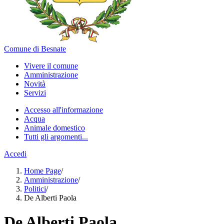
Comune di Besnate
Vivere il comune
Amministrazione
Novità
Servizi
Accesso all'informazione
Acqua
Animale domestico
Tutti gli argomenti...
Accedi
Home Page
/
Amministrazione
/
Politici
/
De Alberti Paola
De Alberti Paola