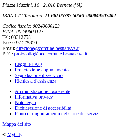
Piazza Mazzini, 16 - 21010 Besnate (VA)
IBAN C/C Tesoreria:
IT 66I 05387 50561 000049503402
Codice fiscale: 00249600123
P.IVA: 00249600123
Tel: 0331275811
Fax: 0331275829
Email:
direzione@comune.besnate.va.it
PEC:
protocollo@pec.comune.besnate.va.it
Leggi le FAQ
Prenotazione appuntamento
Segnalazione disservizio
Richiesta d'assistenza
Amministrazione trasparente
Informativa privacy
Note legali
Dichiarazione di accessibilità
Piano di miglioramento del sito e dei servizi
Mappa del sito
©
MyCity