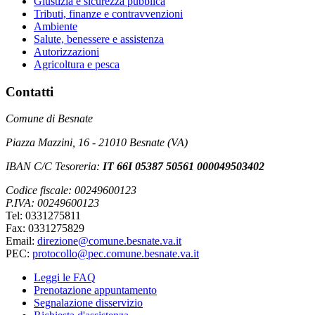
Giustizia e sicurezza pubblica
Tributi, finanze e contravvenzioni
Ambiente
Salute, benessere e assistenza
Autorizzazioni
Agricoltura e pesca
Contatti
Comune di Besnate
Piazza Mazzini, 16 - 21010 Besnate (VA)
IBAN C/C Tesoreria:
IT 66I 05387 50561 000049503402
Codice fiscale: 00249600123
P.IVA: 00249600123
Tel: 0331275811
Fax: 0331275829
Email:
direzione@comune.besnate.va.it
PEC:
protocollo@pec.comune.besnate.va.it
Leggi le FAQ
Prenotazione appuntamento
Segnalazione disservizio