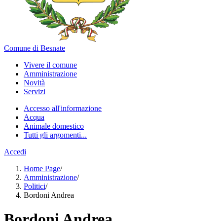
Comune di Besnate
Vivere il comune
Amministrazione
Novità
Servizi
Accesso all'informazione
Acqua
Animale domestico
Tutti gli argomenti...
Accedi
Home Page
/
Amministrazione
/
Politici
/
Bordoni Andrea
Bordoni Andrea