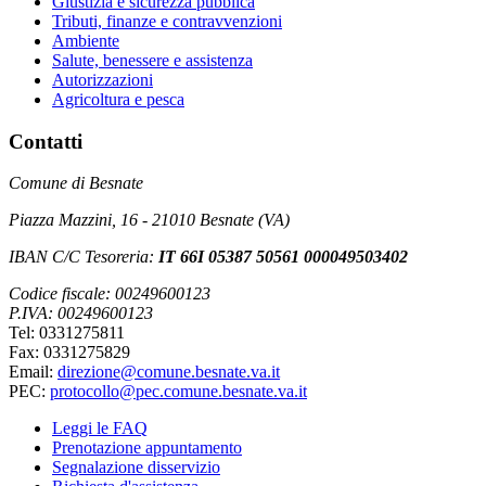
Giustizia e sicurezza pubblica
Tributi, finanze e contravvenzioni
Ambiente
Salute, benessere e assistenza
Autorizzazioni
Agricoltura e pesca
Contatti
Comune di Besnate
Piazza Mazzini, 16 - 21010 Besnate (VA)
IBAN C/C Tesoreria:
IT 66I 05387 50561 000049503402
Codice fiscale: 00249600123
P.IVA: 00249600123
Tel: 0331275811
Fax: 0331275829
Email:
direzione@comune.besnate.va.it
PEC:
protocollo@pec.comune.besnate.va.it
Leggi le FAQ
Prenotazione appuntamento
Segnalazione disservizio