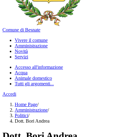
Comune di Besnate
Vivere il comune
Amministrazione
Novità
Servizi
Accesso all'informazione
Acqua
Animale domestico
Tutti gli argomenti...
Accedi
Home Page
/
Amministrazione
/
Politici
/
Dott. Bori Andrea
Dott. Bori Andrea