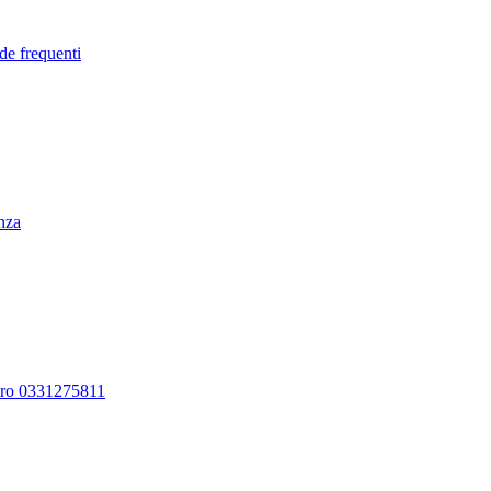
de frequenti
enza
ero 0331275811