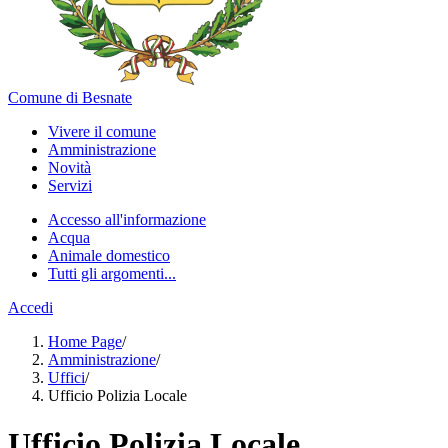
Comune di Besnate
Vivere il comune
Amministrazione
Novità
Servizi
Accesso all'informazione
Acqua
Animale domestico
Tutti gli argomenti...
Accedi
Home Page
/
Amministrazione
/
Uffici
/
Ufficio Polizia Locale
Ufficio Polizia Locale