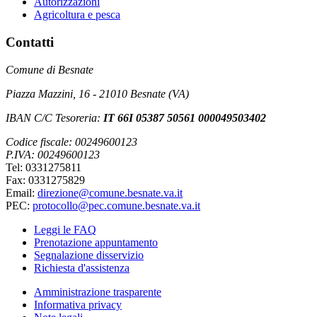
Autorizzazioni
Agricoltura e pesca
Contatti
Comune di Besnate
Piazza Mazzini, 16 - 21010 Besnate (VA)
IBAN C/C Tesoreria:
IT 66I 05387 50561 000049503402
Codice fiscale: 00249600123
P.IVA: 00249600123
Tel: 0331275811
Fax: 0331275829
Email:
direzione@comune.besnate.va.it
PEC:
protocollo@pec.comune.besnate.va.it
Leggi le FAQ
Prenotazione appuntamento
Segnalazione disservizio
Richiesta d'assistenza
Amministrazione trasparente
Informativa privacy