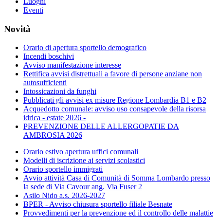
Luoghi
Eventi
Novità
Orario di apertura sportello demografico
Incendi boschivi
Avviso manifestazione interesse
Rettifica avvisi distrettuali a favore di persone anziane non
autosufficienti
Intossicazioni da funghi
Pubblicati gli avvisi ex misure Regione Lombardia B1 e B2
Acquedotto comunale: avviso uso consapevole della risorsa
idrica - estate 2026 -
PREVENZIONE DELLE ALLERGOPATIE DA
AMBROSIA 2026
Orario estivo apertura uffici comunali
Modelli di iscrizione ai servizi scolastici
Orario sportello immigrati
Avvio attività Casa di Comunità di Somma Lombardo presso
la sede di Via Cavour ang. Via Fuser 2
Asilo Nido a.s. 2026-2027
BPER - Avviso chiusura sportello filiale Besnate
Provvedimenti per la prevenzione ed il controllo delle malattie