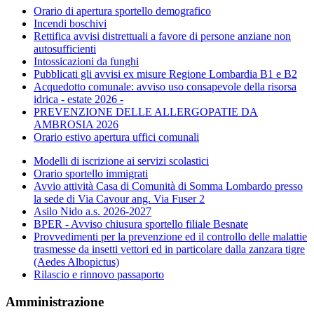
Orario di apertura sportello demografico
Incendi boschivi
Rettifica avvisi distrettuali a favore di persone anziane non
autosufficienti
Intossicazioni da funghi
Pubblicati gli avvisi ex misure Regione Lombardia B1 e B2
Acquedotto comunale: avviso uso consapevole della risorsa
idrica - estate 2026 -
PREVENZIONE DELLE ALLERGOPATIE DA
AMBROSIA 2026
Orario estivo apertura uffici comunali
Modelli di iscrizione ai servizi scolastici
Orario sportello immigrati
Avvio attività Casa di Comunità di Somma Lombardo presso
la sede di Via Cavour ang. Via Fuser 2
Asilo Nido a.s. 2026-2027
BPER - Avviso chiusura sportello filiale Besnate
Provvedimenti per la prevenzione ed il controllo delle malattie
trasmesse da insetti vettori ed in particolare dalla zanzara tigre
(Aedes Albopictus)
Rilascio e rinnovo passaporto
Amministrazione