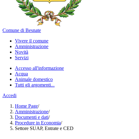
Comune di Besnate
Vivere il comune
Amministrazione
Novità
Servizi
Accesso all'informazione
Acqua
Animale domestico
Tutti gli argomenti...
Accedi
Home Page
/
Amministrazione
/
Documenti e dati
/
Procedure in Economia
/
Settore SUAP, Entrate e CED