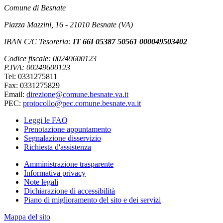
Comune di Besnate
Piazza Mazzini, 16 - 21010 Besnate (VA)
IBAN C/C Tesoreria:
IT 66I 05387 50561 000049503402
Codice fiscale: 00249600123
P.IVA: 00249600123
Tel: 0331275811
Fax: 0331275829
Email:
direzione@comune.besnate.va.it
PEC:
protocollo@pec.comune.besnate.va.it
Leggi le FAQ
Prenotazione appuntamento
Segnalazione disservizio
Richiesta d'assistenza
Amministrazione trasparente
Informativa privacy
Note legali
Dichiarazione di accessibilità
Piano di miglioramento del sito e dei servizi
Mappa del sito