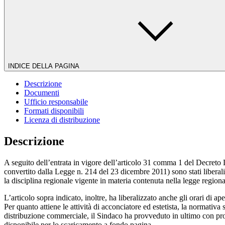
INDICE DELLA PAGINA
Descrizione
Documenti
Ufficio responsabile
Formati disponibili
Licenza di distribuzione
Descrizione
A seguito dell’entrata in vigore dell’articolo 31 comma 1 del Decreto L
convertito dalla Legge n. 214 del 23 dicembre 2011) sono stati liberaliz
la disciplina regionale vigente in materia contenuta nella legge regiona
L’articolo sopra indicato, inoltre, ha liberalizzato anche gli orari di a
Per quanto attiene le attività di acconciatore ed estetista, la normativa s
distribuzione commerciale, il Sindaco ha provveduto in ultimo con propri
disponibile per lo scaricamento a fondo pagina.