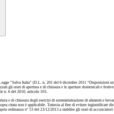
egge "Salva Italia" (D.L. n. 201 del 6 dicembre 2011 “Disposizioni urgen
zati gli orari di apertura e di chiusura e le aperture domenicali e festiv
le n. 6 del 2010, articolo 103.
pertura e di chiusura degli esercizi di somministrazione di alimenti e beva
opra citata non è applicabile. Tuttavia al fine di evitare ingiustificate di
a ordinanza n° 53 del 23/12/2013 a stabilire gli orari di acconciatori ed e