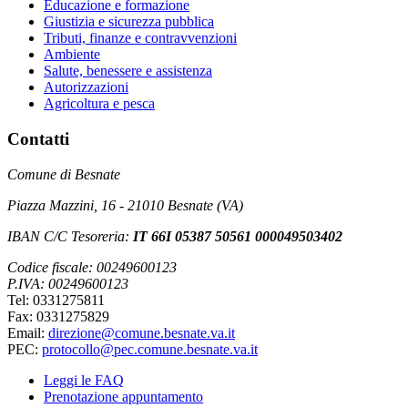
Educazione e formazione
Giustizia e sicurezza pubblica
Tributi, finanze e contravvenzioni
Ambiente
Salute, benessere e assistenza
Autorizzazioni
Agricoltura e pesca
Contatti
Comune di Besnate
Piazza Mazzini, 16 - 21010 Besnate (VA)
IBAN C/C Tesoreria:
IT 66I 05387 50561 000049503402
Codice fiscale: 00249600123
P.IVA: 00249600123
Tel: 0331275811
Fax: 0331275829
Email:
direzione@comune.besnate.va.it
PEC:
protocollo@pec.comune.besnate.va.it
Leggi le FAQ
Prenotazione appuntamento