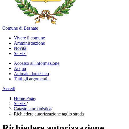
Comune di Besnate
Vivere il comune
Amministrazione
Novità
Servizi
Accesso all'informazione
Acqua
Animale domestico
Tutti gli argomenti...
Accedi
Home Page
/
Servizi
/
Catasto e urbanistica
/
Richiedere autorizzazione taglio strada
Richiedere autorizzazione