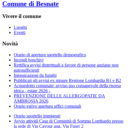
Comune di Besnate
Vivere il comune
Luoghi
Eventi
Novità
Orario di apertura sportello demografico
Incendi boschivi
Rettifica avvisi distrettuali a favore di persone anziane non
autosufficienti
Intossicazioni da funghi
Pubblicati gli avvisi ex misure Regione Lombardia B1 e B2
Acquedotto comunale: avviso uso consapevole della risorsa
idrica - estate 2026 -
PREVENZIONE DELLE ALLERGOPATIE DA
AMBROSIA 2026
Orario estivo apertura uffici comunali
Orario sportello immigrati
Avvio attività Casa di Comunità di Somma Lombardo presso
la sede di Via Cavour ang. Via Fuser 2