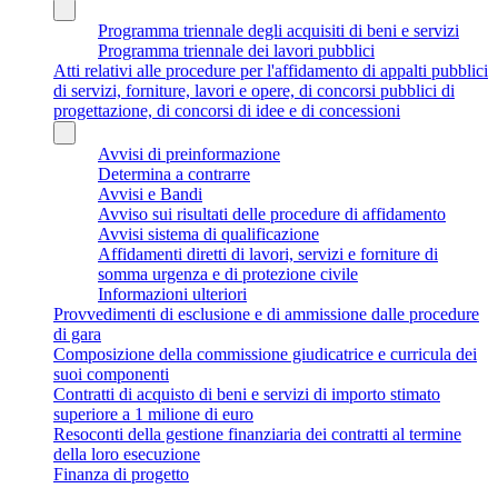
Programma triennale degli acquisiti di beni e servizi
Programma triennale dei lavori pubblici
Atti relativi alle procedure per l'affidamento di appalti pubblici
di servizi, forniture, lavori e opere, di concorsi pubblici di
progettazione, di concorsi di idee e di concessioni
Avvisi di preinformazione
Determina a contrarre
Avvisi e Bandi
Avviso sui risultati delle procedure di affidamento
Avvisi sistema di qualificazione
Affidamenti diretti di lavori, servizi e forniture di
somma urgenza e di protezione civile
Informazioni ulteriori
Provvedimenti di esclusione e di ammissione dalle procedure
di gara
Composizione della commissione giudicatrice e curricula dei
suoi componenti
Contratti di acquisto di beni e servizi di importo stimato
superiore a 1 milione di euro
Resoconti della gestione finanziaria dei contratti al termine
della loro esecuzione
Finanza di progetto