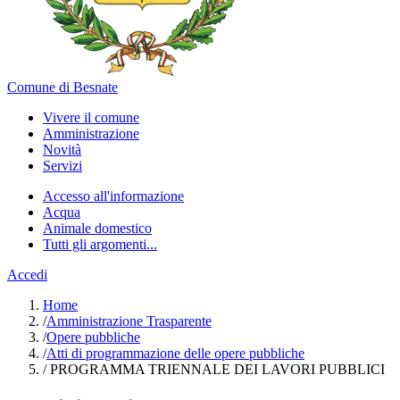
Comune di Besnate
Vivere il comune
Amministrazione
Novità
Servizi
Accesso all'informazione
Acqua
Animale domestico
Tutti gli argomenti...
Accedi
Home
/
Amministrazione Trasparente
/
Opere pubbliche
/
Atti di programmazione delle opere pubbliche
/
PROGRAMMA TRIENNALE DEI LAVORI PUBBLICI