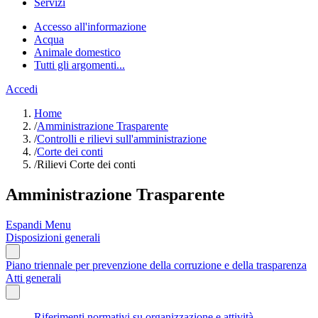
Servizi
Accesso all'informazione
Acqua
Animale domestico
Tutti gli argomenti...
Accedi
Home
/
Amministrazione Trasparente
/
Controlli e rilievi sull'amministrazione
/
Corte dei conti
/
Rilievi Corte dei conti
Amministrazione Trasparente
Espandi Menu
Disposizioni generali
Piano triennale per prevenzione della corruzione e della trasparenza
Atti generali
Riferimenti normativi su organizzazione e attività