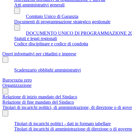
Atti amministrativi generali
Comitato Unico di Garanzia
Documenti di programmazione strategico gestionale
DOCUMENTO UNICO DI PROGRAMMAZIONE 202
Statuti e leggi regionali
Codice disciplinare e codice di condotta
Oneri informativi per cittadini e imprese
Scadenzario obblighi amministrativi
Burocrazia zero
Organizzazione
Relazione di inizio mandato del Sindaco
Relazione di fine mandato del Sindaco
Titolari di incarichi politici, di amministrazione, di direzione o di gov
Titolari di incarichi politici - dati in formato tabellare
Titolari di incarichi di amministrazione di direzione o di govern