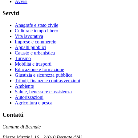
Avvisi
Servizi
Anagrafe e stato civile
Cultura e tempo libero
Vita lavorativa
Imprese e commercio
Appalti pubblici
Catasto e urbanistica
Turismo
Mobilità e trasporti
Educazione e formazione
Giustizia e sicurezza pubblica
Tributi, finanze e contravvenzioni
Ambiente
Salute, benessere e assistenza
Autorizzazioni
Agricoltura e pesca
Contatti
Comune di Besnate
Piazza Mazzini, 16 - 21010 Besnate (VA)