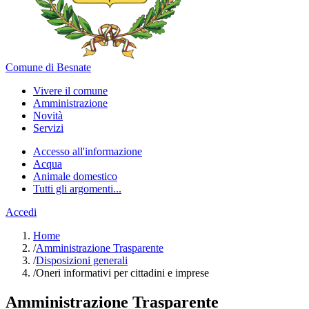
Comune di Besnate
Vivere il comune
Amministrazione
Novità
Servizi
Accesso all'informazione
Acqua
Animale domestico
Tutti gli argomenti...
Accedi
Home
/
Amministrazione Trasparente
/
Disposizioni generali
/
Oneri informativi per cittadini e imprese
Amministrazione Trasparente