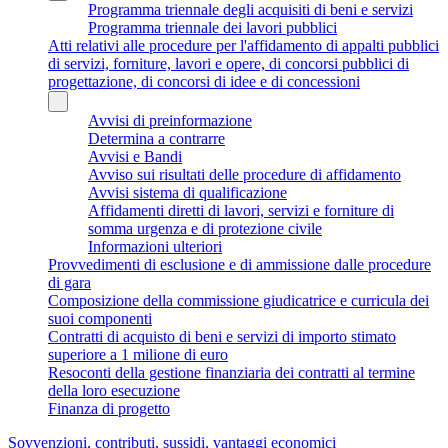
Programma triennale degli acquisiti di beni e servizi
Programma triennale dei lavori pubblici
Atti relativi alle procedure per l'affidamento di appalti pubblici
di servizi, forniture, lavori e opere, di concorsi pubblici di
progettazione, di concorsi di idee e di concessioni
Avvisi di preinformazione
Determina a contrarre
Avvisi e Bandi
Avviso sui risultati delle procedure di affidamento
Avvisi sistema di qualificazione
Affidamenti diretti di lavori, servizi e forniture di
somma urgenza e di protezione civile
Informazioni ulteriori
Provvedimenti di esclusione e di ammissione dalle procedure
di gara
Composizione della commissione giudicatrice e curricula dei
suoi componenti
Contratti di acquisto di beni e servizi di importo stimato
superiore a 1 milione di euro
Resoconti della gestione finanziaria dei contratti al termine
della loro esecuzione
Finanza di progetto
Sovvenzioni, contributi, sussidi, vantaggi economici