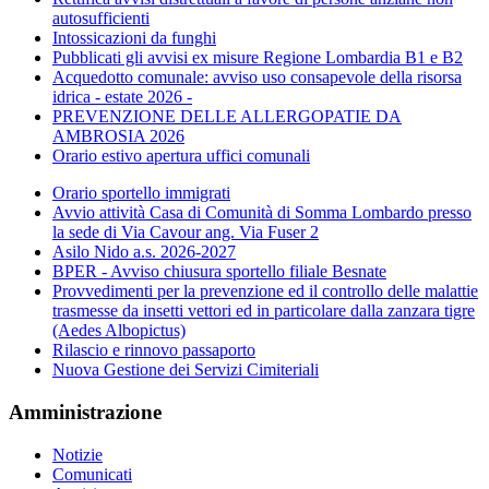
autosufficienti
Intossicazioni da funghi
Pubblicati gli avvisi ex misure Regione Lombardia B1 e B2
Acquedotto comunale: avviso uso consapevole della risorsa
idrica - estate 2026 -
PREVENZIONE DELLE ALLERGOPATIE DA
AMBROSIA 2026
Orario estivo apertura uffici comunali
Orario sportello immigrati
Avvio attività Casa di Comunità di Somma Lombardo presso
la sede di Via Cavour ang. Via Fuser 2
Asilo Nido a.s. 2026-2027
BPER - Avviso chiusura sportello filiale Besnate
Provvedimenti per la prevenzione ed il controllo delle malattie
trasmesse da insetti vettori ed in particolare dalla zanzara tigre
(Aedes Albopictus)
Rilascio e rinnovo passaporto
Nuova Gestione dei Servizi Cimiteriali
Amministrazione
Notizie
Comunicati