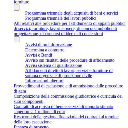
forniture
Programma triennale degli acquisiti di beni e servizi
Programma triennale dei lavori pubblici
Atti relativi alle procedure per l'affidamento di appalti pubblici
di servizi, forniture, lavori e opere, di concorsi pubblici di
progettazione, di concorsi di idee e di concessioni
Avvisi di preinformazione
Determina a contrarre
Avvisi e Bandi
Avviso sui risultati delle procedure di affidamento
Avvisi sistema di qualificazione
Affidamenti diretti di lavori, servizi e forniture di
somma urgenza e di protezione civile
Informazioni ulteriori
Provvedimenti di esclusione e di ammissione dalle procedure
di gara
Composizione della commissione giudicatrice e curricula dei
suoi componenti
Contratti di acquisto di beni e servizi di importo stimato
superiore a 1 milione di euro
Resoconti della gestione finanziaria dei contratti al termine
della loro esecuzione
Finanza di progetto