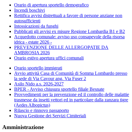
Orario di apertura sportello demografico
Incendi boschivi
Rettifica avvisi distrettuali a favore di persone anziane non
autosufficienti
Intossicazioni da funghi
Pubblicati gli avvisi ex misure Regione Lombardia B1 e B2
Acquedotto comunale: avviso uso consapevole della risorsa
idrica - estate 2026 -
PREVENZIONE DELLE ALLERGOPATIE DA
AMBROSIA 2026
Orario estivo apertura uffici comunali
Orario sportello immigrati
Avvio attività Casa di Comunità di Somma Lombardo presso
la sede di Via Cavour ang. Via Fuser 2
Asilo Nido a.s. 2026-2027
BPER - Avviso chiusura sportello filiale Besnate
Provvedimenti per la prevenzione ed il controllo delle malattie
trasmesse da insetti vettori ed in particolare dalla zanzara tigre
(Aedes Albopictus)
Rilascio e rinnovo passaporto
Nuova Gestione dei Servizi Cimiteriali
Amministrazione