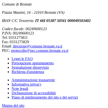
Comune di Besnate
Piazza Mazzini, 16 - 21010 Besnate (VA)
IBAN C/C Tesoreria:
IT 66I 05387 50561 000049503402
Codice fiscale: 00249600123
P.IVA: 00249600123
Tel: 0331275811
Fax: 0331275829
Email:
direzione@comune.besnate.va.it
PEC:
protocollo@pec.comune.besnate.va.it
Leggi le FAQ
Prenotazione appuntamento
Segnalazione disservizio
Richiesta d'assistenza
Amministrazione trasparente
Informativa privacy
Note legali
Dichiarazione di accessibilità
Piano di miglioramento del sito e dei servizi
Mappa del sito