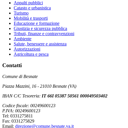
Appalti pubblici
Catasto e urbanistica
Turismo
Mobilità e trasporti
Educazione e formazione
Giustizia e sicurezza pubblica
Tributi, finanze e contravvenzioni
Ambiente
Salute, benessere e assistenza
Autorizzazioni
Agricoltura e pesca
Contatti
Comune di Besnate
Piazza Mazzini, 16 - 21010 Besnate (VA)
IBAN C/C Tesoreria:
IT 66I 05387 50561 000049503402
Codice fiscale: 00249600123
P.IVA: 00249600123
Tel: 0331275811
Fax: 0331275829
Email:
direzione@comune.besnate.va.it