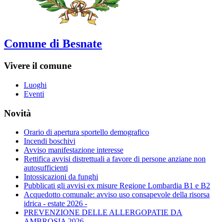
Comune di Besnate
Vivere il comune
Luoghi
Eventi
Novità
Orario di apertura sportello demografico
Incendi boschivi
Avviso manifestazione interesse
Rettifica avvisi distrettuali a favore di persone anziane non
autosufficienti
Intossicazioni da funghi
Pubblicati gli avvisi ex misure Regione Lombardia B1 e B2
Acquedotto comunale: avviso uso consapevole della risorsa
idrica - estate 2026 -
PREVENZIONE DELLE ALLERGOPATIE DA
AMBROSIA 2026