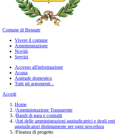
Comune di Besnate
Vivere il comune
Amministrazione
Novità
Servizi
Accesso all'informazione
Acqua
Animale domestico
Tutti gli argomenti...
Accedi
Home
/
Amministrazione Trasparente
/
Bandi di gara e contratti
/
Atti delle amministrazioni aggiudicatrici e degli enti
aggiudicatori distintamente per ogni procedura
/
Finanza di progetto