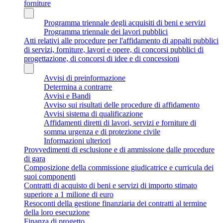
forniture
Programma triennale degli acquisiti di beni e servizi
Programma triennale dei lavori pubblici
Atti relativi alle procedure per l'affidamento di appalti pubblici
di servizi, forniture, lavori e opere, di concorsi pubblici di
progettazione, di concorsi di idee e di concessioni
Avvisi di preinformazione
Determina a contrarre
Avvisi e Bandi
Avviso sui risultati delle procedure di affidamento
Avvisi sistema di qualificazione
Affidamenti diretti di lavori, servizi e forniture di
somma urgenza e di protezione civile
Informazioni ulteriori
Provvedimenti di esclusione e di ammissione dalle procedure
di gara
Composizione della commissione giudicatrice e curricula dei
suoi componenti
Contratti di acquisto di beni e servizi di importo stimato
superiore a 1 milione di euro
Resoconti della gestione finanziaria dei contratti al termine
della loro esecuzione
Finanza di progetto