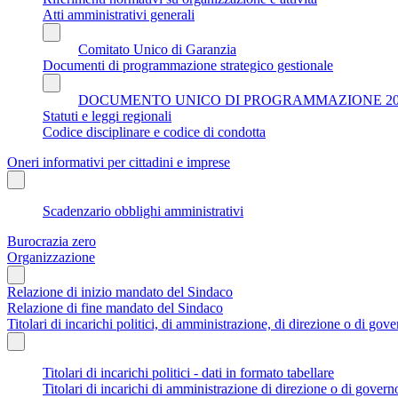
Atti amministrativi generali
Comitato Unico di Garanzia
Documenti di programmazione strategico gestionale
DOCUMENTO UNICO DI PROGRAMMAZIONE 202
Statuti e leggi regionali
Codice disciplinare e codice di condotta
Oneri informativi per cittadini e imprese
Scadenzario obblighi amministrativi
Burocrazia zero
Organizzazione
Relazione di inizio mandato del Sindaco
Relazione di fine mandato del Sindaco
Titolari di incarichi politici, di amministrazione, di direzione o di gov
Titolari di incarichi politici - dati in formato tabellare
Titolari di incarichi di amministrazione di direzione o di govern