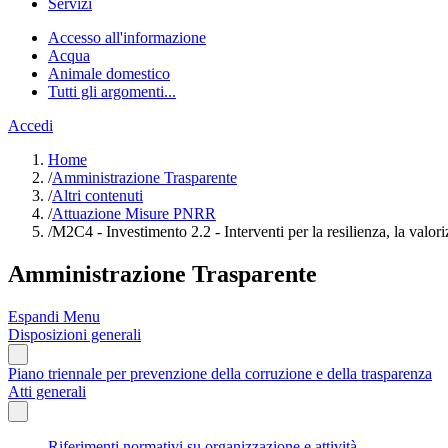
Servizi
Accesso all'informazione
Acqua
Animale domestico
Tutti gli argomenti...
Accedi
Home
/
Amministrazione Trasparente
/
Altri contenuti
/
Attuazione Misure PNRR
/
M2C4 - Investimento 2.2 - Interventi per la resilienza, la 
Amministrazione Trasparente
Espandi Menu
Disposizioni generali
Piano triennale per prevenzione della corruzione e della trasparenza
Atti generali
Riferimenti normativi su organizzazione e attività