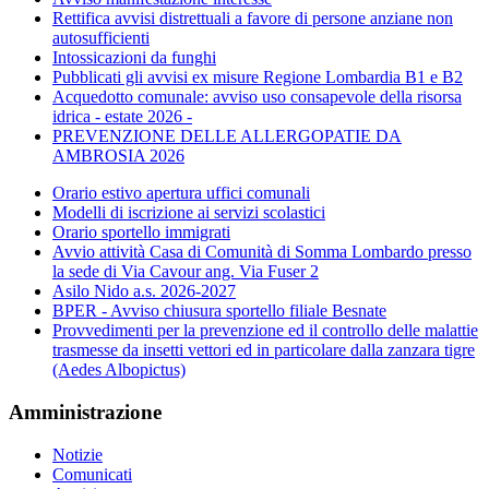
Rettifica avvisi distrettuali a favore di persone anziane non
autosufficienti
Intossicazioni da funghi
Pubblicati gli avvisi ex misure Regione Lombardia B1 e B2
Acquedotto comunale: avviso uso consapevole della risorsa
idrica - estate 2026 -
PREVENZIONE DELLE ALLERGOPATIE DA
AMBROSIA 2026
Orario estivo apertura uffici comunali
Modelli di iscrizione ai servizi scolastici
Orario sportello immigrati
Avvio attività Casa di Comunità di Somma Lombardo presso
la sede di Via Cavour ang. Via Fuser 2
Asilo Nido a.s. 2026-2027
BPER - Avviso chiusura sportello filiale Besnate
Provvedimenti per la prevenzione ed il controllo delle malattie
trasmesse da insetti vettori ed in particolare dalla zanzara tigre
(Aedes Albopictus)
Amministrazione
Notizie
Comunicati