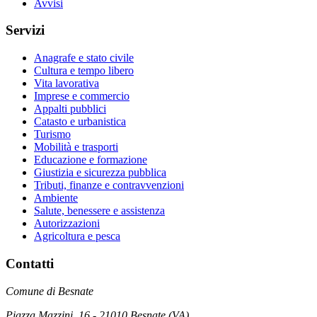
Avvisi
Servizi
Anagrafe e stato civile
Cultura e tempo libero
Vita lavorativa
Imprese e commercio
Appalti pubblici
Catasto e urbanistica
Turismo
Mobilità e trasporti
Educazione e formazione
Giustizia e sicurezza pubblica
Tributi, finanze e contravvenzioni
Ambiente
Salute, benessere e assistenza
Autorizzazioni
Agricoltura e pesca
Contatti
Comune di Besnate
Piazza Mazzini, 16 - 21010 Besnate (VA)