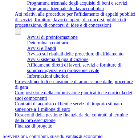
Programma triennale degli acquisiti di beni e servizi
Programma triennale dei lavori pubblici
Atti relativi alle procedure per l'affidamento di appalti pubblici
di servizi, forniture, lavori e opere, di concorsi pubblici di
progettazione, di concorsi di idee e di concessioni
Avvisi di preinformazione
Determina a contrarre
Avvisi e Bandi
Avviso sui risultati delle procedure di affidamento
Avvisi sistema di qualificazione
Affidamenti diretti di lavori, servizi e forniture di
somma urgenza e di protezione civile
Informazioni ulteriori
Provvedimenti di esclusione e di ammissione dalle procedure
di gara
Composizione della commissione giudicatrice e curricula dei
suoi componenti
Contratti di acquisto di beni e servizi di importo stimato
superiore a 1 milione di euro
Resoconti della gestione finanziaria dei contratti al termine
della loro esecuzione
Finanza di progetto
Sovvenzioni, contributi, sussidi, vantaggi economici