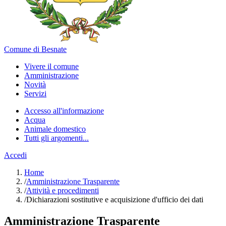
Comune di Besnate
Vivere il comune
Amministrazione
Novità
Servizi
Accesso all'informazione
Acqua
Animale domestico
Tutti gli argomenti...
Accedi
Home
/
Amministrazione Trasparente
/
Attività e procedimenti
/
Dichiarazioni sostitutive e acquisizione d'ufficio dei dati
Amministrazione Trasparente