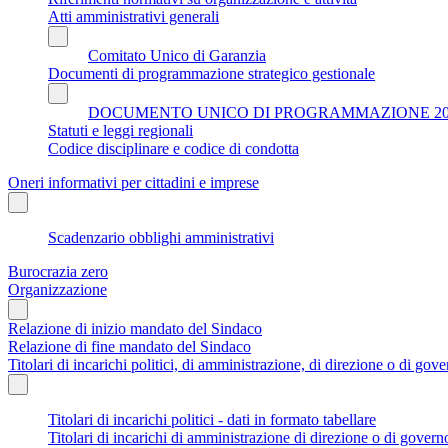
Atti amministrativi generali
Comitato Unico di Garanzia
Documenti di programmazione strategico gestionale
DOCUMENTO UNICO DI PROGRAMMAZIONE 202
Statuti e leggi regionali
Codice disciplinare e codice di condotta
Oneri informativi per cittadini e imprese
Scadenzario obblighi amministrativi
Burocrazia zero
Organizzazione
Relazione di inizio mandato del Sindaco
Relazione di fine mandato del Sindaco
Titolari di incarichi politici, di amministrazione, di direzione o di gov
Titolari di incarichi politici - dati in formato tabellare
Titolari di incarichi di amministrazione di direzione o di govern