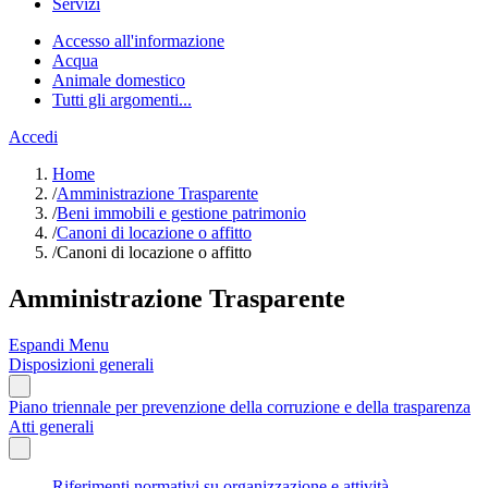
Servizi
Accesso all'informazione
Acqua
Animale domestico
Tutti gli argomenti...
Accedi
Home
/
Amministrazione Trasparente
/
Beni immobili e gestione patrimonio
/
Canoni di locazione o affitto
/
Canoni di locazione o affitto
Amministrazione Trasparente
Espandi Menu
Disposizioni generali
Piano triennale per prevenzione della corruzione e della trasparenza
Atti generali
Riferimenti normativi su organizzazione e attività