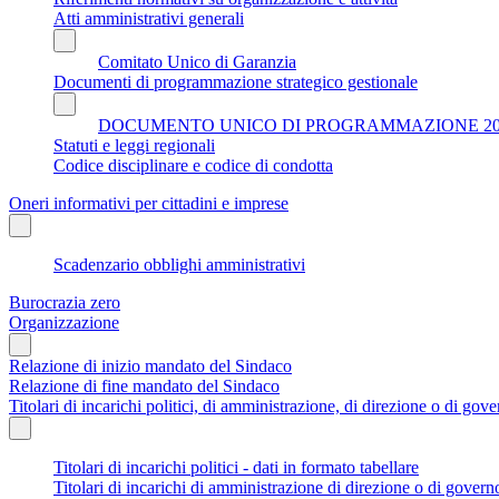
Atti amministrativi generali
Comitato Unico di Garanzia
Documenti di programmazione strategico gestionale
DOCUMENTO UNICO DI PROGRAMMAZIONE 202
Statuti e leggi regionali
Codice disciplinare e codice di condotta
Oneri informativi per cittadini e imprese
Scadenzario obblighi amministrativi
Burocrazia zero
Organizzazione
Relazione di inizio mandato del Sindaco
Relazione di fine mandato del Sindaco
Titolari di incarichi politici, di amministrazione, di direzione o di gov
Titolari di incarichi politici - dati in formato tabellare
Titolari di incarichi di amministrazione di direzione o di govern