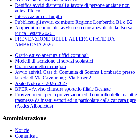
Rettifica avvisi distrettuali a favore di persone anziane non
autosufficienti
Intossicazioni da funghi
Pubblicati gli avvisi ex misure Regione Lombardia B1 e B2
Acquedotto comunale: avviso uso consapevole della risorsa
idrica - estate 2026 -
PREVENZIONE DELLE ALLERGOPATIE DA
AMBROSIA 2026
Orario estivo apertura uffici comunali
Modelli di iscrizione ai servizi scolastici
Orario sportello immigrati
Avvio attività Casa di Comunità di Somma Lombardo presso
la sede di Via Cavour ang. Via Fuser 2
Asilo Nido a.s. 2026-2027
BPER - Avviso chiusura sportello filiale Besnate
Provvedimenti per la prevenzione ed il controllo delle malattie
trasmesse da insetti vettori ed in particolare dalla zanzara tigre
(Aedes Albopictus)
Amministrazione
Notizie
Comunicati