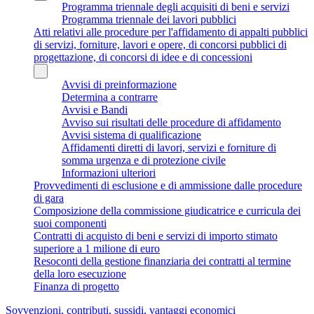
Programma triennale degli acquisiti di beni e servizi
Programma triennale dei lavori pubblici
Atti relativi alle procedure per l'affidamento di appalti pubblici
di servizi, forniture, lavori e opere, di concorsi pubblici di
progettazione, di concorsi di idee e di concessioni
Avvisi di preinformazione
Determina a contrarre
Avvisi e Bandi
Avviso sui risultati delle procedure di affidamento
Avvisi sistema di qualificazione
Affidamenti diretti di lavori, servizi e forniture di
somma urgenza e di protezione civile
Informazioni ulteriori
Provvedimenti di esclusione e di ammissione dalle procedure
di gara
Composizione della commissione giudicatrice e curricula dei
suoi componenti
Contratti di acquisto di beni e servizi di importo stimato
superiore a 1 milione di euro
Resoconti della gestione finanziaria dei contratti al termine
della loro esecuzione
Finanza di progetto
Sovvenzioni, contributi, sussidi, vantaggi economici