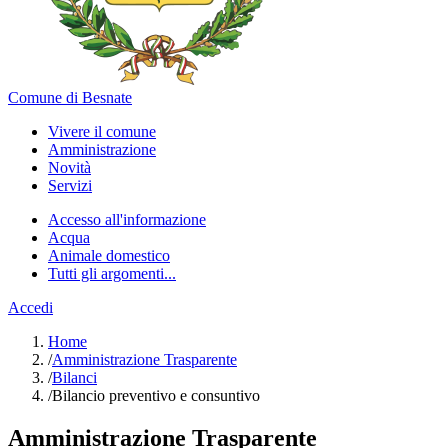
Comune di Besnate
Vivere il comune
Amministrazione
Novità
Servizi
Accesso all'informazione
Acqua
Animale domestico
Tutti gli argomenti...
Accedi
Home
/
Amministrazione Trasparente
/
Bilanci
/
Bilancio preventivo e consuntivo
Amministrazione Trasparente