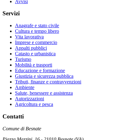
Avvisi
Servizi
Anagrafe e stato civile
Cultura e tempo libero
Vita lavorativa
Imprese e commercio
Appalti pubblici
Catasto e urbanistica
Turismo
Mobilità e trasporti
Educazione e formazione
Giustizia e sicurezza pubblica
Tributi, finanze e contravvenzioni
Ambiente
Salute, benessere e assistenza
Autorizzazioni
Agricoltura e pesca
Contatti
Comune di Besnate
Piazza Mazzini, 16 - 21010 Besnate (VA)