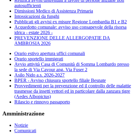
Rettifica avvisi distrettuali a favore di persone anziane non
autosufficienti
Dimissioni Medico di Assistenza Primaria
Intossicazioni da funghi
Pubblicati gli avvisi ex misure Regione Lombardia B1 e B2
Acquedotto comunale: avviso uso consapevole della risorsa
idrica - estate 2026 -
PREVENZIONE DELLE ALLERGOPATIE DA
AMBROSIA 2026
Orario estivo apertura uffici comunali
Orario sportello immigrati
Avvio attività Casa di Comunità di Somma Lombardo presso
la sede di Via Cavour ang. Via Fuser 2
Asilo Nido a.s. 2026-2027
BPER - Avviso chiusura sportello filiale Besnate
Provvedimenti per la prevenzione ed il controllo delle malattie
trasmesse da insetti vettori ed in particolare dalla zanzara tigre
(Aedes Albopictus)
Rilascio e rinnovo passaporto
Amministrazione
Notizie
Comunicati