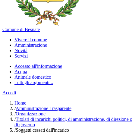
Comune di Besnate
Vivere il comune
Amministrazione
Novità
Servizi
Accesso all'informazione
Acqua
Animale domestico
Tutti gli argomenti...
Accedi
Home
/
Amministrazione Trasparente
/
Organizzazione
/
Titolari di incarichi politici, di amministrazione, di direzione o
di governo
/
Soggetti cessati dall'incarico