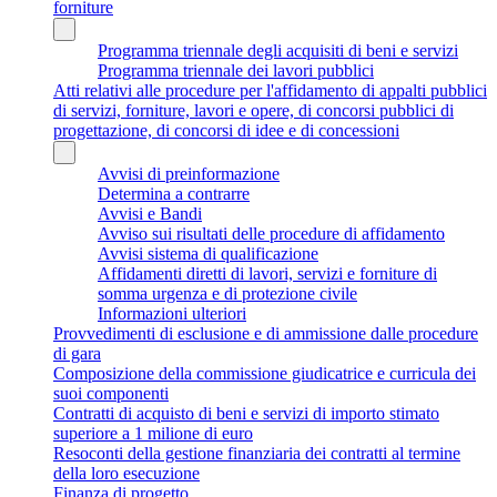
forniture
Programma triennale degli acquisiti di beni e servizi
Programma triennale dei lavori pubblici
Atti relativi alle procedure per l'affidamento di appalti pubblici
di servizi, forniture, lavori e opere, di concorsi pubblici di
progettazione, di concorsi di idee e di concessioni
Avvisi di preinformazione
Determina a contrarre
Avvisi e Bandi
Avviso sui risultati delle procedure di affidamento
Avvisi sistema di qualificazione
Affidamenti diretti di lavori, servizi e forniture di
somma urgenza e di protezione civile
Informazioni ulteriori
Provvedimenti di esclusione e di ammissione dalle procedure
di gara
Composizione della commissione giudicatrice e curricula dei
suoi componenti
Contratti di acquisto di beni e servizi di importo stimato
superiore a 1 milione di euro
Resoconti della gestione finanziaria dei contratti al termine
della loro esecuzione
Finanza di progetto