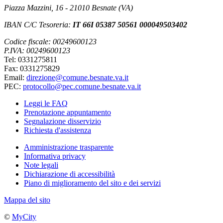
Piazza Mazzini, 16 - 21010 Besnate (VA)
IBAN C/C Tesoreria:
IT 66I 05387 50561 000049503402
Codice fiscale: 00249600123
P.IVA: 00249600123
Tel: 0331275811
Fax: 0331275829
Email:
direzione@comune.besnate.va.it
PEC:
protocollo@pec.comune.besnate.va.it
Leggi le FAQ
Prenotazione appuntamento
Segnalazione disservizio
Richiesta d'assistenza
Amministrazione trasparente
Informativa privacy
Note legali
Dichiarazione di accessibilità
Piano di miglioramento del sito e dei servizi
Mappa del sito
©
MyCity