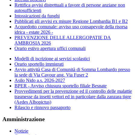
Rettifica avvisi distrettuali a favore di persone anziane non
autosufficienti
Intossicazioni da funghi
Pubblicati gli avvisi ex misure Regione Lombardia B1 e B2
Acquedotto comunale: avviso uso consapevole della risorsa
idrica - estate 2026 -
PREVENZIONE DELLE ALLERGOPATIE DA
AMBROSIA 2026
Orario estivo apertura uffici comunali
Modelli di iscrizione ai servizi scolastici
Orario sportello immigrati
Avvio attività Casa di Comunità di Somma Lombardo presso
la sede di Via Cavour ang. Via Fuser 2
Asilo Nido a.s. 2026-2027
BPER - Avviso chiusura sportello filiale Besnate
Provvedimenti per la prevenzione ed il controllo delle malattie
trasmesse da insetti vettori ed in particolare dalla zanzara tigre
(Aedes Albopictus)
Rilascio e rinnovo passaporto
Amministrazione
Notizie