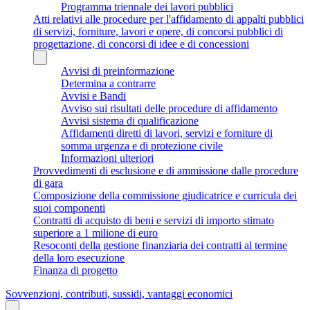
Programma triennale dei lavori pubblici
Atti relativi alle procedure per l'affidamento di appalti pubblici
di servizi, forniture, lavori e opere, di concorsi pubblici di
progettazione, di concorsi di idee e di concessioni
Avvisi di preinformazione
Determina a contrarre
Avvisi e Bandi
Avviso sui risultati delle procedure di affidamento
Avvisi sistema di qualificazione
Affidamenti diretti di lavori, servizi e forniture di
somma urgenza e di protezione civile
Informazioni ulteriori
Provvedimenti di esclusione e di ammissione dalle procedure
di gara
Composizione della commissione giudicatrice e curricula dei
suoi componenti
Contratti di acquisto di beni e servizi di importo stimato
superiore a 1 milione di euro
Resoconti della gestione finanziaria dei contratti al termine
della loro esecuzione
Finanza di progetto
Sovvenzioni, contributi, sussidi, vantaggi economici