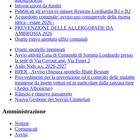
autosufficienti
Intossicazioni da funghi
Pubblicati gli avvisi ex misure Regione Lombardia B1 e B2
Acquedotto comunale: avviso uso consapevole della risorsa
idrica - estate 2026 -
PREVENZIONE DELLE ALLERGOPATIE DA
AMBROSIA 2026
Orario estivo apertura uffici comunali
Orario sportello immigrati
Avvio attività Casa di Comunità di Somma Lombardo presso
la sede di Via Cavour ang. Via Fuser 2
Asilo Nido a.s. 2026-2027
BPER - Avviso chiusura sportello filiale Besnate
Provvedimenti per la prevenzione ed il controllo delle malattie
trasmesse da insetti vettori ed in particolare dalla zanzara tigre
(Aedes Albopictus)
Rilascio e rinnovo passaporto
Nuova Gestione dei Servizi Cimiteriali
Amministrazione
Notizie
Comunicati
Avvisi