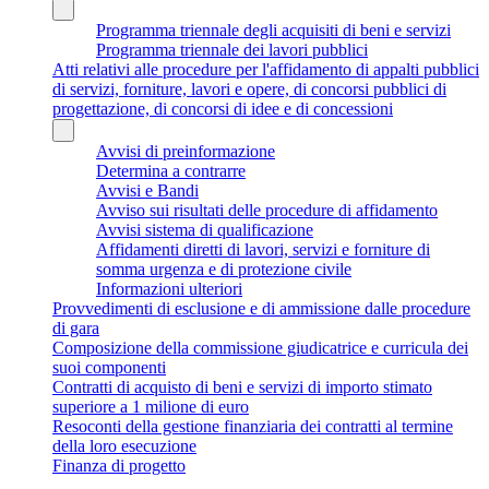
Programma triennale degli acquisiti di beni e servizi
Programma triennale dei lavori pubblici
Atti relativi alle procedure per l'affidamento di appalti pubblici
di servizi, forniture, lavori e opere, di concorsi pubblici di
progettazione, di concorsi di idee e di concessioni
Avvisi di preinformazione
Determina a contrarre
Avvisi e Bandi
Avviso sui risultati delle procedure di affidamento
Avvisi sistema di qualificazione
Affidamenti diretti di lavori, servizi e forniture di
somma urgenza e di protezione civile
Informazioni ulteriori
Provvedimenti di esclusione e di ammissione dalle procedure
di gara
Composizione della commissione giudicatrice e curricula dei
suoi componenti
Contratti di acquisto di beni e servizi di importo stimato
superiore a 1 milione di euro
Resoconti della gestione finanziaria dei contratti al termine
della loro esecuzione
Finanza di progetto