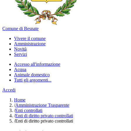
Comune di Besnate
Vivere il comune
Amministrazione
Novità
Servizi
Accesso all'informazione
Acqua
Animale domestico
Tutti gli argomenti...
Accedi
Home
/
Amministrazione Trasparente
/
Enti controllati
/
Enti di diritto privato controllati
/
Enti di diritto privato controllati