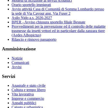
Modelli di iscrizione ai servizi scolastici
Orario sportello immigrati
Avvio attività Casa di Comunità di Somma Lombardo presso
la sede di Via Cavour ang. Via Fuser 2
Asilo Nido a.s. 2026-2027
BPER - Avviso chiusura sportello filiale Besnate
Provvedimenti per la prevenzione ed il controllo delle malattie
trasmesse da insetti vettori ed in particolare dalla zanzara tigre
(Aedes Albopictus)
Rilascio e rinnovo passaporto
Amministrazione
Notizie
Comunicati
Avvisi
Servizi
Anagrafe e stato civile
Cultura e tempo libero
Vita lavorativa
Imprese e commercio
Appalti pubblici
Catasto e urbanistica