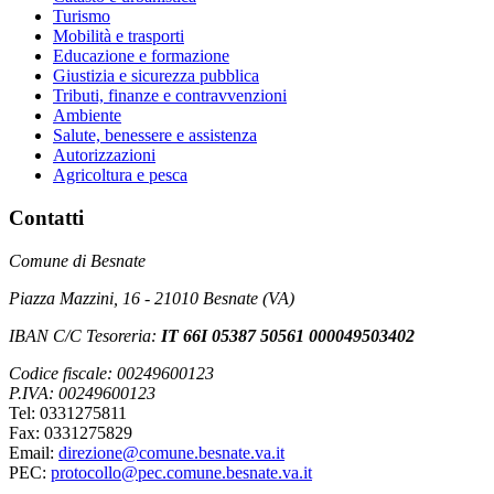
Turismo
Mobilità e trasporti
Educazione e formazione
Giustizia e sicurezza pubblica
Tributi, finanze e contravvenzioni
Ambiente
Salute, benessere e assistenza
Autorizzazioni
Agricoltura e pesca
Contatti
Comune di Besnate
Piazza Mazzini, 16 - 21010 Besnate (VA)
IBAN C/C Tesoreria:
IT 66I 05387 50561 000049503402
Codice fiscale: 00249600123
P.IVA: 00249600123
Tel: 0331275811
Fax: 0331275829
Email:
direzione@comune.besnate.va.it
PEC:
protocollo@pec.comune.besnate.va.it