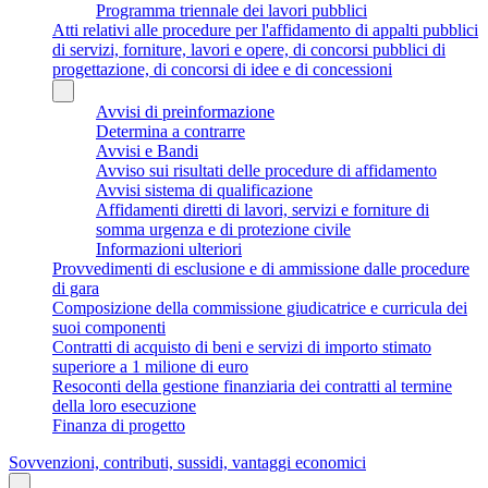
Programma triennale dei lavori pubblici
Atti relativi alle procedure per l'affidamento di appalti pubblici
di servizi, forniture, lavori e opere, di concorsi pubblici di
progettazione, di concorsi di idee e di concessioni
Avvisi di preinformazione
Determina a contrarre
Avvisi e Bandi
Avviso sui risultati delle procedure di affidamento
Avvisi sistema di qualificazione
Affidamenti diretti di lavori, servizi e forniture di
somma urgenza e di protezione civile
Informazioni ulteriori
Provvedimenti di esclusione e di ammissione dalle procedure
di gara
Composizione della commissione giudicatrice e curricula dei
suoi componenti
Contratti di acquisto di beni e servizi di importo stimato
superiore a 1 milione di euro
Resoconti della gestione finanziaria dei contratti al termine
della loro esecuzione
Finanza di progetto
Sovvenzioni, contributi, sussidi, vantaggi economici