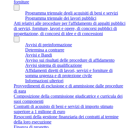
forniture
Programma triennale degli acquisiti di beni e servizi
Programma triennale dei lavori pubblici
Atti relativi alle procedure per l'affidamento di appalti pubblici
di servizi, forniture, lavori e opere, di concorsi pubblici di
progettazione, di concorsi di idee e di concessioni
Avvisi di preinformazione
Determina a contrarre
Avvisi e Bandi
Avviso sui risultati delle procedure di affidamento
Avvisi sistema di qualificazione
Affidamenti diretti di lavori, servizi e forniture di
somma urgenza e di protezione civile
Informazioni ulteriori
Provvedimenti di esclusione e di ammissione dalle procedure
di gara
Composizione della commissione giudicatrice e curricula dei
suoi componenti
Contratti di acquisto di beni e servizi di importo stimato
superiore a 1 milione di euro
Resoconti della gestione finanziaria dei contratti al termine
della loro esecuzione
Finanza di progetto