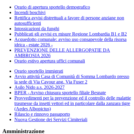
Orario di apertura sportello demografico
Incendi boschivi
Rettifica avvisi distrettuali a favore di persone anziane non
autosufficienti
Intossicazioni da funghi
Pubblicati gli avvisi ex misure Regione Lombardia B1 e B2
Acquedotto comunale: avviso uso consapevole della risorsa
idrica - estate 2026 -
PREVENZIONE DELLE ALLERGOPATIE DA
AMBROSIA 2026
Orario estivo apertura uffici comunali
Orario sportello immigrati
Avvio attività Casa di Comunità di Somma Lombardo presso
la sede di Via Cavour ang. Via Fuser 2
Asilo Nido a.s. 2026-2027
BPER - Avviso chiusura sportello filiale Besnate
Provvedimenti per la prevenzione ed il controllo delle malattie
trasmesse da insetti vettori ed in particolare dalla zanzara tigre
(Aedes Albopictus)
Rilascio e rinnovo passaporto
Nuova Gestione dei Servizi Cimiteriali
Amministrazione