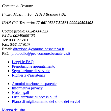
Comune di Besnate
Piazza Mazzini, 16 - 21010 Besnate (VA)
IBAN C/C Tesoreria:
IT 66I 05387 50561 000049503402
Codice fiscale: 00249600123
P.IVA: 00249600123
Tel: 0331275811
Fax: 0331275829
Email:
direzione@comune.besnate.va.it
PEC:
protocollo@pec.comune.besnate.va.it
Leggi le FAQ
Prenotazione appuntamento
Segnalazione disservizio
Richiesta d'assistenza
Amministrazione trasparente
Informativa privacy
Note legali
Dichiarazione di accessibilità
Piano di miglioramento del sito e dei servizi
Mappa del sito