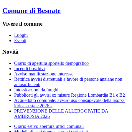
Comune di Besnate
Vivere il comune
Luoghi
Eventi
Novità
Orario di apertura sportello demografico
Incendi boschivi
Avviso manifestazione interesse
Rettifica avvisi distrettuali a favore di persone anziane non
autosufficienti
Intossicazioni da funghi
Pubblicati gli avvisi ex misure Regione Lombardia B1 e B2
Acquedotto comunale: avviso uso consapevole della risorsa
idrica - estate 2026 -
PREVENZIONE DELLE ALLERGOPATIE DA
AMBROSIA 2026
Orario estivo apertura uffici comunali
Modelli di iscrizione ai servizi scolastici