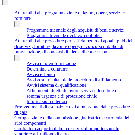
Atti relativi alla programmazione di lavori, opere, servizi e
forniture
Programma triennale degli acquisiti di beni e servizi
Programma triennale dei lavori pubblici
Atti relativi alle procedure per l'affidamento di appalti pubblici
di servizi, forniture, lavori e opere, di concorsi pubblici di
progettazione, di concorsi di idee e di concessioni
Avvisi di preinformazione
Determina a contrarre
Avvisi e Bandi
Avviso sui risultati delle procedure di affidamento
Avvisi sistema di qualificazione
Affidamenti diretti di lavori, servizi e forniture di
somma urgenza e di protezione civile
Informazioni ulteriori
Provvedimenti di esclusione e di ammissione dalle procedure
di gara
Composizione della commissione giudicatrice e curricula dei
suoi componenti
Contratti di acquisto di beni e servizi di importo stimato
superiore a 1 milione di euro