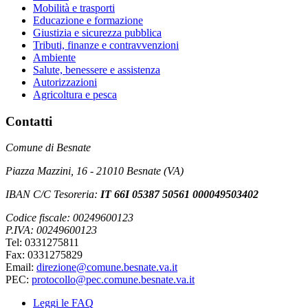
Mobilità e trasporti
Educazione e formazione
Giustizia e sicurezza pubblica
Tributi, finanze e contravvenzioni
Ambiente
Salute, benessere e assistenza
Autorizzazioni
Agricoltura e pesca
Contatti
Comune di Besnate
Piazza Mazzini, 16 - 21010 Besnate (VA)
IBAN C/C Tesoreria:
IT 66I 05387 50561 000049503402
Codice fiscale: 00249600123
P.IVA: 00249600123
Tel: 0331275811
Fax: 0331275829
Email:
direzione@comune.besnate.va.it
PEC:
protocollo@pec.comune.besnate.va.it
Leggi le FAQ