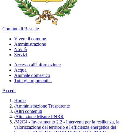
Comune di Besnate
Vivere il comune
Amministrazione
Novità
Servizi
Accesso all'informazione
Acqua
Animale domestico
Tutti gli argomenti...
Accedi
Home
/
Amministrazione Trasparente
/
Altri contenuti
/
Attuazione Misure PNRR
/
M2C4 - Investimento 2.2 - Interventi per la resilienza, la
valorizzazione del territorio e l'efficienza energetica dei