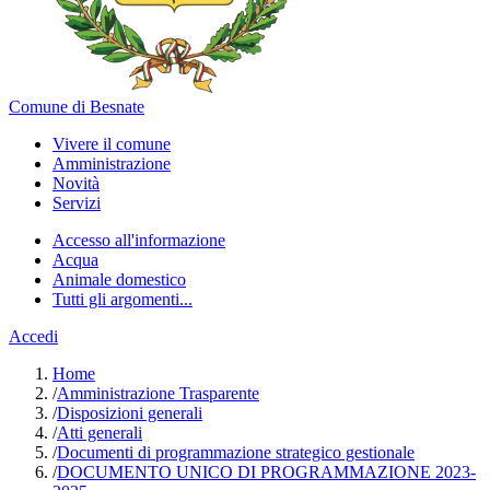
Comune di Besnate
Vivere il comune
Amministrazione
Novità
Servizi
Accesso all'informazione
Acqua
Animale domestico
Tutti gli argomenti...
Accedi
Home
/
Amministrazione Trasparente
/
Disposizioni generali
/
Atti generali
/
Documenti di programmazione strategico gestionale
/
DOCUMENTO UNICO DI PROGRAMMAZIONE 2023-