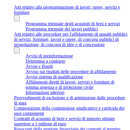
Atti relativi alla programmazione di lavori, opere, servizi e
forniture
Programma triennale degli acquisiti di beni e servizi
Programma triennale dei lavori pubblici
Atti relativi alle procedure per l'affidamento di appalti pubblici
di servizi, forniture, lavori e opere, di concorsi pubblici di
progettazione, di concorsi di idee e di concessioni
Avvisi di preinformazione
Determina a contrarre
Avvisi e Bandi
Avviso sui risultati delle procedure di affidamento
Avvisi sistema di qualificazione
Affidamenti diretti di lavori, servizi e forniture di
somma urgenza e di protezione civile
Informazioni ulteriori
Provvedimenti di esclusione e di ammissione dalle procedure
di gara
Composizione della commissione giudicatrice e curricula dei
suoi componenti
Contratti di acquisto di beni e servizi di importo stimato
superiore a 1 milione di euro
Resoconti della gestione finanziaria dei contratti al termine