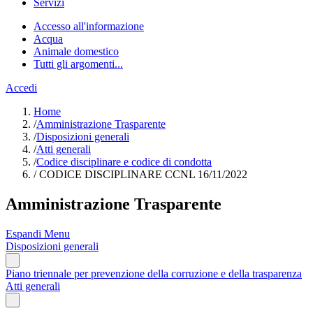
Servizi
Accesso all'informazione
Acqua
Animale domestico
Tutti gli argomenti...
Accedi
Home
/
Amministrazione Trasparente
/
Disposizioni generali
/
Atti generali
/
Codice disciplinare e codice di condotta
/
CODICE DISCIPLINARE CCNL 16/11/2022
Amministrazione Trasparente
Espandi Menu
Disposizioni generali
Piano triennale per prevenzione della corruzione e della trasparenza
Atti generali