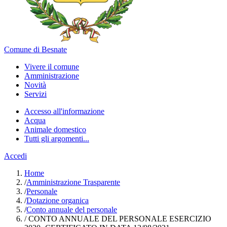
Comune di Besnate
Vivere il comune
Amministrazione
Novità
Servizi
Accesso all'informazione
Acqua
Animale domestico
Tutti gli argomenti...
Accedi
Home
/
Amministrazione Trasparente
/
Personale
/
Dotazione organica
/
Conto annuale del personale
/
CONTO ANNUALE DEL PERSONALE ESERCIZIO