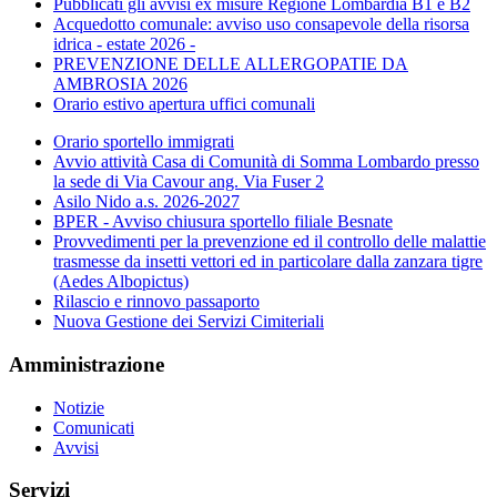
Pubblicati gli avvisi ex misure Regione Lombardia B1 e B2
Acquedotto comunale: avviso uso consapevole della risorsa
idrica - estate 2026 -
PREVENZIONE DELLE ALLERGOPATIE DA
AMBROSIA 2026
Orario estivo apertura uffici comunali
Orario sportello immigrati
Avvio attività Casa di Comunità di Somma Lombardo presso
la sede di Via Cavour ang. Via Fuser 2
Asilo Nido a.s. 2026-2027
BPER - Avviso chiusura sportello filiale Besnate
Provvedimenti per la prevenzione ed il controllo delle malattie
trasmesse da insetti vettori ed in particolare dalla zanzara tigre
(Aedes Albopictus)
Rilascio e rinnovo passaporto
Nuova Gestione dei Servizi Cimiteriali
Amministrazione
Notizie
Comunicati
Avvisi
Servizi