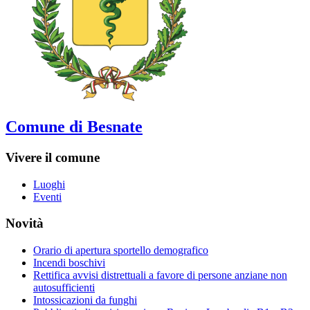
Comune di Besnate
Vivere il comune
Luoghi
Eventi
Novità
Orario di apertura sportello demografico
Incendi boschivi
Rettifica avvisi distrettuali a favore di persone anziane non
autosufficienti
Intossicazioni da funghi