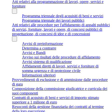
Atti relativi alla programmazione di lavori, opere, servizi e
forniture
Programma triennale degli acquisiti di beni e servizi
Programma triennale dei lavori pubblici
Atti relativi alle procedure per l'affidamento di appalti pubblici
di servizi, forniture, lavori e opere, di concorsi pubblici di
progettazione, di concorsi di idee e di concessioni
Avvisi di preinformazione
Determina a contrarre
Avvisi e Bandi
Avviso sui risultati delle procedure di affidamento
Avvisi sistema di qualificazione
Affidamenti diretti di lavori, servizi e forniture di
somma urgenza e di protezione civile
Informazioni ulteriori
Provvedimenti di esclusione e di ammissione dalle procedure
di gara
Composizione della commissione giudicatrice e curricula dei
suoi componenti
Contratti di acquisto di beni e servizi di importo stimato
superiore a 1 milione di euro
Resoconti della gestione finanziaria dei contratti al termine
della loro esecuzione