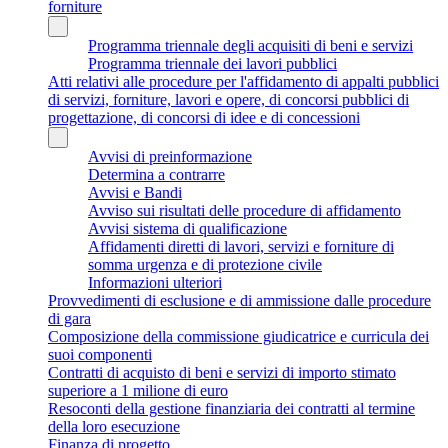
forniture
Programma triennale degli acquisiti di beni e servizi
Programma triennale dei lavori pubblici
Atti relativi alle procedure per l'affidamento di appalti pubblici
di servizi, forniture, lavori e opere, di concorsi pubblici di
progettazione, di concorsi di idee e di concessioni
Avvisi di preinformazione
Determina a contrarre
Avvisi e Bandi
Avviso sui risultati delle procedure di affidamento
Avvisi sistema di qualificazione
Affidamenti diretti di lavori, servizi e forniture di
somma urgenza e di protezione civile
Informazioni ulteriori
Provvedimenti di esclusione e di ammissione dalle procedure
di gara
Composizione della commissione giudicatrice e curricula dei
suoi componenti
Contratti di acquisto di beni e servizi di importo stimato
superiore a 1 milione di euro
Resoconti della gestione finanziaria dei contratti al termine
della loro esecuzione
Finanza di progetto