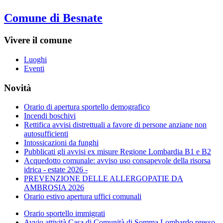
Comune di Besnate
Vivere il comune
Luoghi
Eventi
Novità
Orario di apertura sportello demografico
Incendi boschivi
Rettifica avvisi distrettuali a favore di persone anziane non
autosufficienti
Intossicazioni da funghi
Pubblicati gli avvisi ex misure Regione Lombardia B1 e B2
Acquedotto comunale: avviso uso consapevole della risorsa
idrica - estate 2026 -
PREVENZIONE DELLE ALLERGOPATIE DA
AMBROSIA 2026
Orario estivo apertura uffici comunali
Orario sportello immigrati
Avvio attività Casa di Comunità di Somma Lombardo presso