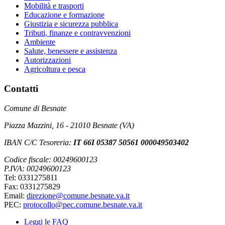
Mobilità e trasporti
Educazione e formazione
Giustizia e sicurezza pubblica
Tributi, finanze e contravvenzioni
Ambiente
Salute, benessere e assistenza
Autorizzazioni
Agricoltura e pesca
Contatti
Comune di Besnate
Piazza Mazzini, 16 - 21010 Besnate (VA)
IBAN C/C Tesoreria:
IT 66I 05387 50561 000049503402
Codice fiscale: 00249600123
P.IVA: 00249600123
Tel: 0331275811
Fax: 0331275829
Email:
direzione@comune.besnate.va.it
PEC:
protocollo@pec.comune.besnate.va.it
Leggi le FAQ