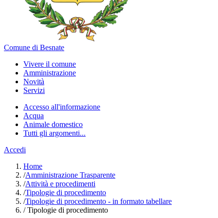
Comune di Besnate
Vivere il comune
Amministrazione
Novità
Servizi
Accesso all'informazione
Acqua
Animale domestico
Tutti gli argomenti...
Accedi
Home
/
Amministrazione Trasparente
/
Attività e procedimenti
/
Tipologie di procedimento
/
Tipologie di procedimento - in formato tabellare
/
Tipologie di procedimento