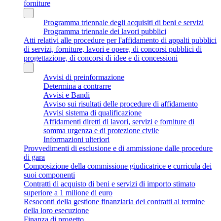
forniture
Programma triennale degli acquisiti di beni e servizi
Programma triennale dei lavori pubblici
Atti relativi alle procedure per l'affidamento di appalti pubblici
di servizi, forniture, lavori e opere, di concorsi pubblici di
progettazione, di concorsi di idee e di concessioni
Avvisi di preinformazione
Determina a contrarre
Avvisi e Bandi
Avviso sui risultati delle procedure di affidamento
Avvisi sistema di qualificazione
Affidamenti diretti di lavori, servizi e forniture di
somma urgenza e di protezione civile
Informazioni ulteriori
Provvedimenti di esclusione e di ammissione dalle procedure
di gara
Composizione della commissione giudicatrice e curricula dei
suoi componenti
Contratti di acquisto di beni e servizi di importo stimato
superiore a 1 milione di euro
Resoconti della gestione finanziaria dei contratti al termine
della loro esecuzione
Finanza di progetto