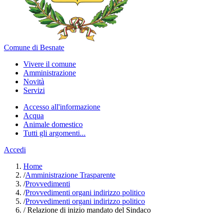
Comune di Besnate
Vivere il comune
Amministrazione
Novità
Servizi
Accesso all'informazione
Acqua
Animale domestico
Tutti gli argomenti...
Accedi
Home
/
Amministrazione Trasparente
/
Provvedimenti
/
Provvedimenti organi indirizzo politico
/
Provvedimenti organi indirizzo politico
/
Relazione di inizio mandato del Sindaco