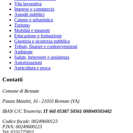
Vita lavorativa
Imprese e commercio
Appalti pubblici
Catasto e urbanistica
Turismo
Mobilità e trasporti
Educazione e formazione
Giustizia e sicurezza pubblica
Tributi, finanze e contravvenzioni
Ambiente
Salute, benessere e assistenza
Autorizzazioni
Agricoltura e pesca
Contatti
Comune di Besnate
Piazza Mazzini, 16 - 21010 Besnate (VA)
IBAN C/C Tesoreria:
IT 66I 05387 50561 000049503402
Codice fiscale: 00249600123
P.IVA: 00249600123
Tel: 0331275811