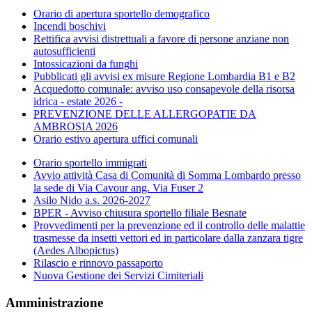
Orario di apertura sportello demografico
Incendi boschivi
Rettifica avvisi distrettuali a favore di persone anziane non
autosufficienti
Intossicazioni da funghi
Pubblicati gli avvisi ex misure Regione Lombardia B1 e B2
Acquedotto comunale: avviso uso consapevole della risorsa
idrica - estate 2026 -
PREVENZIONE DELLE ALLERGOPATIE DA
AMBROSIA 2026
Orario estivo apertura uffici comunali
Orario sportello immigrati
Avvio attività Casa di Comunità di Somma Lombardo presso
la sede di Via Cavour ang. Via Fuser 2
Asilo Nido a.s. 2026-2027
BPER - Avviso chiusura sportello filiale Besnate
Provvedimenti per la prevenzione ed il controllo delle malattie
trasmesse da insetti vettori ed in particolare dalla zanzara tigre
(Aedes Albopictus)
Rilascio e rinnovo passaporto
Nuova Gestione dei Servizi Cimiteriali
Amministrazione