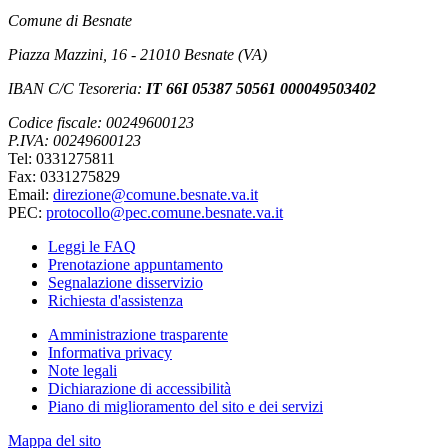
Comune di Besnate
Piazza Mazzini, 16 - 21010 Besnate (VA)
IBAN C/C Tesoreria:
IT 66I 05387 50561 000049503402
Codice fiscale: 00249600123
P.IVA: 00249600123
Tel: 0331275811
Fax: 0331275829
Email:
direzione@comune.besnate.va.it
PEC:
protocollo@pec.comune.besnate.va.it
Leggi le FAQ
Prenotazione appuntamento
Segnalazione disservizio
Richiesta d'assistenza
Amministrazione trasparente
Informativa privacy
Note legali
Dichiarazione di accessibilità
Piano di miglioramento del sito e dei servizi
Mappa del sito