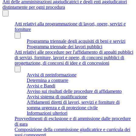
Atti delle amministrazioni aggiudicatrici e degli enti aggiudicatori
distintamente per ogni procedura
Atti relativi alla programmazione di lavori, opere, servizi e
forniture
Programma triennale degli acquisiti di beni e servizi
Programma triennale dei lavori pubblici
Atti relativi alle procedure per l'affidamento di appalti pubblici
di servizi, forniture, lavori e opere, di concorsi pubblici di
progettazione, di concorsi di idee e di concessioni
Avvisi di preinformazione
Determina a contrarre
Avvisi e Bandi
Avviso sui risultati delle procedure di affidamento
Avvisi sistema di qualificazione
Affidamenti diretti di lavori, servizi e forniture di
somma urgenza e di protezione civile
Informazioni ulteriori
Provvedimenti di esclusione e di ammissione dalle procedure
di gara
Composizione della commissione giudicatrice e curricula dei
suoi componenti