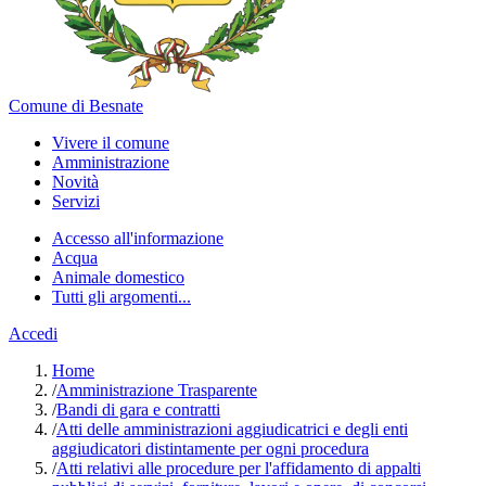
Comune di Besnate
Vivere il comune
Amministrazione
Novità
Servizi
Accesso all'informazione
Acqua
Animale domestico
Tutti gli argomenti...
Accedi
Home
/
Amministrazione Trasparente
/
Bandi di gara e contratti
/
Atti delle amministrazioni aggiudicatrici e degli enti
aggiudicatori distintamente per ogni procedura
/
Atti relativi alle procedure per l'affidamento di appalti