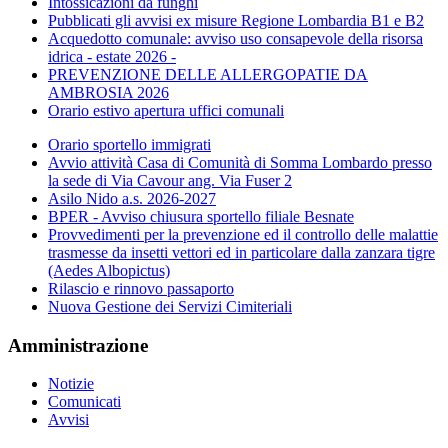
Intossicazioni da funghi
Pubblicati gli avvisi ex misure Regione Lombardia B1 e B2
Acquedotto comunale: avviso uso consapevole della risorsa
idrica - estate 2026 -
PREVENZIONE DELLE ALLERGOPATIE DA
AMBROSIA 2026
Orario estivo apertura uffici comunali
Orario sportello immigrati
Avvio attività Casa di Comunità di Somma Lombardo presso
la sede di Via Cavour ang. Via Fuser 2
Asilo Nido a.s. 2026-2027
BPER - Avviso chiusura sportello filiale Besnate
Provvedimenti per la prevenzione ed il controllo delle malattie
trasmesse da insetti vettori ed in particolare dalla zanzara tigre
(Aedes Albopictus)
Rilascio e rinnovo passaporto
Nuova Gestione dei Servizi Cimiteriali
Amministrazione
Notizie
Comunicati
Avvisi