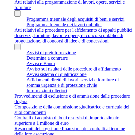
Atti relativi alla programmazione di lavori, opere, servizi e
forniture
Programma triennale degli acquisiti di beni e servizi
Programma triennale dei lavori pubblici
Atti relativi alle procedure per l'affidamento di appalti pubblici
di servizi, forniture, lavori e opere, di concorsi pubblici di
progettazione, di concorsi di idee e di concessioni
Avvisi di preinformazione
Determina a contrarre
Avvisi e Bandi
Avviso sui risultati delle procedure di affidamento
Avvisi sistema di qualificazione
Affidamenti diretti di lavori, servizi e forniture di
somma urgenza e di protezione civile
Informazioni ulteriori
Provvedimenti di esclusione e di ammissione dalle procedure
di gara
Composizione della commissione giudicatrice e curricula dei
suoi componenti
Contratti di acquisto di beni e servizi di importo stimato
superiore a 1 milione di euro
Resoconti della gestione finanziaria dei contratti al termine
della loro esecuzione