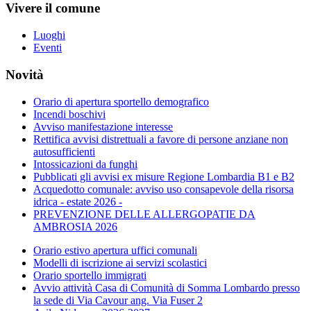
Vivere il comune
Luoghi
Eventi
Novità
Orario di apertura sportello demografico
Incendi boschivi
Avviso manifestazione interesse
Rettifica avvisi distrettuali a favore di persone anziane non
autosufficienti
Intossicazioni da funghi
Pubblicati gli avvisi ex misure Regione Lombardia B1 e B2
Acquedotto comunale: avviso uso consapevole della risorsa
idrica - estate 2026 -
PREVENZIONE DELLE ALLERGOPATIE DA
AMBROSIA 2026
Orario estivo apertura uffici comunali
Modelli di iscrizione ai servizi scolastici
Orario sportello immigrati
Avvio attività Casa di Comunità di Somma Lombardo presso
la sede di Via Cavour ang. Via Fuser 2