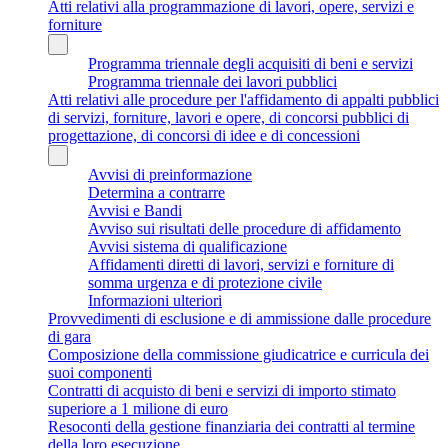
Atti relativi alla programmazione di lavori, opere, servizi e
forniture
Programma triennale degli acquisiti di beni e servizi
Programma triennale dei lavori pubblici
Atti relativi alle procedure per l'affidamento di appalti pubblici
di servizi, forniture, lavori e opere, di concorsi pubblici di
progettazione, di concorsi di idee e di concessioni
Avvisi di preinformazione
Determina a contrarre
Avvisi e Bandi
Avviso sui risultati delle procedure di affidamento
Avvisi sistema di qualificazione
Affidamenti diretti di lavori, servizi e forniture di
somma urgenza e di protezione civile
Informazioni ulteriori
Provvedimenti di esclusione e di ammissione dalle procedure
di gara
Composizione della commissione giudicatrice e curricula dei
suoi componenti
Contratti di acquisto di beni e servizi di importo stimato
superiore a 1 milione di euro
Resoconti della gestione finanziaria dei contratti al termine
della loro esecuzione