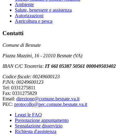
Ambiente
Salute, benessere e assistenza
Autorizzazioni
Agricoltura e pesca
Contatti
Comune di Besnate
Piazza Mazzini, 16 - 21010 Besnate (VA)
IBAN C/C Tesoreria:
IT 66I 05387 50561 000049503402
Codice fiscale: 00249600123
P.IVA: 00249600123
Tel: 0331275811
Fax: 0331275829
Email:
direzione@comune.besnate.va.it
PEC:
protocollo@pec.comune.besnate.va.it
Leggi le FAQ
Prenotazione appuntamento
Segnalazione disservizio
Richiesta d'assistenza