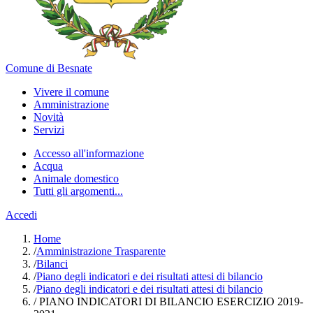
Comune di Besnate
Vivere il comune
Amministrazione
Novità
Servizi
Accesso all'informazione
Acqua
Animale domestico
Tutti gli argomenti...
Accedi
Home
/
Amministrazione Trasparente
/
Bilanci
/
Piano degli indicatori e dei risultati attesi di bilancio
/
Piano degli indicatori e dei risultati attesi di bilancio
/
PIANO INDICATORI DI BILANCIO ESERCIZIO 2019-