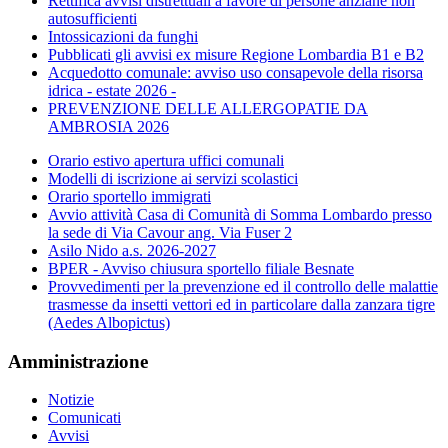
Rettifica avvisi distrettuali a favore di persone anziane non
autosufficienti
Intossicazioni da funghi
Pubblicati gli avvisi ex misure Regione Lombardia B1 e B2
Acquedotto comunale: avviso uso consapevole della risorsa
idrica - estate 2026 -
PREVENZIONE DELLE ALLERGOPATIE DA
AMBROSIA 2026
Orario estivo apertura uffici comunali
Modelli di iscrizione ai servizi scolastici
Orario sportello immigrati
Avvio attività Casa di Comunità di Somma Lombardo presso
la sede di Via Cavour ang. Via Fuser 2
Asilo Nido a.s. 2026-2027
BPER - Avviso chiusura sportello filiale Besnate
Provvedimenti per la prevenzione ed il controllo delle malattie
trasmesse da insetti vettori ed in particolare dalla zanzara tigre
(Aedes Albopictus)
Amministrazione
Notizie
Comunicati
Avvisi