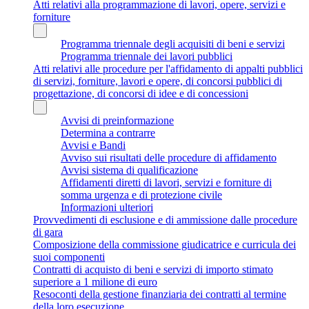
Atti relativi alla programmazione di lavori, opere, servizi e
forniture
Programma triennale degli acquisiti di beni e servizi
Programma triennale dei lavori pubblici
Atti relativi alle procedure per l'affidamento di appalti pubblici
di servizi, forniture, lavori e opere, di concorsi pubblici di
progettazione, di concorsi di idee e di concessioni
Avvisi di preinformazione
Determina a contrarre
Avvisi e Bandi
Avviso sui risultati delle procedure di affidamento
Avvisi sistema di qualificazione
Affidamenti diretti di lavori, servizi e forniture di
somma urgenza e di protezione civile
Informazioni ulteriori
Provvedimenti di esclusione e di ammissione dalle procedure
di gara
Composizione della commissione giudicatrice e curricula dei
suoi componenti
Contratti di acquisto di beni e servizi di importo stimato
superiore a 1 milione di euro
Resoconti della gestione finanziaria dei contratti al termine
della loro esecuzione