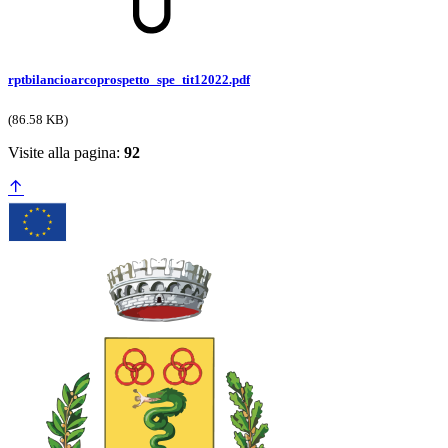
rptbilancioarcoprospetto_spe_tit12022.pdf
(86.58 KB)
Visite alla pagina:
92