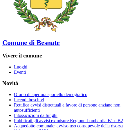
Comune di Besnate
Vivere il comune
Luoghi
Eventi
Novità
Orario di apertura sportello demografico
Incendi boschivi
Rettifica avvisi distrettuali a favore di persone anziane non
autosufficienti
Intossicazioni da funghi
Pubblicati gli avvisi ex misure Regione Lombardia B1 e B2
Acquedotto comunale: avviso uso consapevole della risorsa