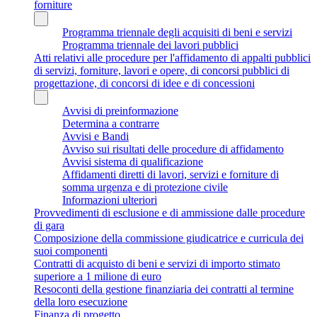
forniture
Programma triennale degli acquisiti di beni e servizi
Programma triennale dei lavori pubblici
Atti relativi alle procedure per l'affidamento di appalti pubblici
di servizi, forniture, lavori e opere, di concorsi pubblici di
progettazione, di concorsi di idee e di concessioni
Avvisi di preinformazione
Determina a contrarre
Avvisi e Bandi
Avviso sui risultati delle procedure di affidamento
Avvisi sistema di qualificazione
Affidamenti diretti di lavori, servizi e forniture di
somma urgenza e di protezione civile
Informazioni ulteriori
Provvedimenti di esclusione e di ammissione dalle procedure
di gara
Composizione della commissione giudicatrice e curricula dei
suoi componenti
Contratti di acquisto di beni e servizi di importo stimato
superiore a 1 milione di euro
Resoconti della gestione finanziaria dei contratti al termine
della loro esecuzione
Finanza di progetto