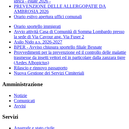
idrica - estate 2026 -
PREVENZIONE DELLE ALLERGOPATIE DA
AMBROSIA 2026
Orario estivo apertura uffici comunali
Orario sportello immigrati
Avvio attività Casa di Comunità di Somma Lombardo presso
la sede di Via Cavour ang. Via Fuser 2
Asilo Nido a.s. 2026-2027
BPER - Avviso chiusura sportello filiale Besnate
Provvedimenti per la prevenzione ed il controllo delle malattie
trasmesse da insetti vettori ed in particolare dalla zanzara tigre
(Aedes Albopictus)
Rilascio e rinnovo passaporto
Nuova Gestione dei Servizi Cimiteriali
Amministrazione
Notizie
Comunicati
Avvisi
Servizi
Anagrafe e stato civile