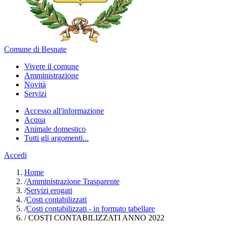
Comune di Besnate
Vivere il comune
Amministrazione
Novità
Servizi
Accesso all'informazione
Acqua
Animale domestico
Tutti gli argomenti...
Accedi
Home
/
Amministrazione Trasparente
/
Servizi erogati
/
Costi contabilizzati
/
Costi contabilizzati - in formato tabellare
/
COSTI CONTABILIZZATI ANNO 2022