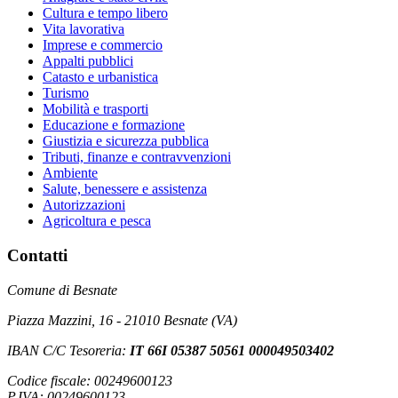
Cultura e tempo libero
Vita lavorativa
Imprese e commercio
Appalti pubblici
Catasto e urbanistica
Turismo
Mobilità e trasporti
Educazione e formazione
Giustizia e sicurezza pubblica
Tributi, finanze e contravvenzioni
Ambiente
Salute, benessere e assistenza
Autorizzazioni
Agricoltura e pesca
Contatti
Comune di Besnate
Piazza Mazzini, 16 - 21010 Besnate (VA)
IBAN C/C Tesoreria:
IT 66I 05387 50561 000049503402
Codice fiscale: 00249600123
P.IVA: 00249600123